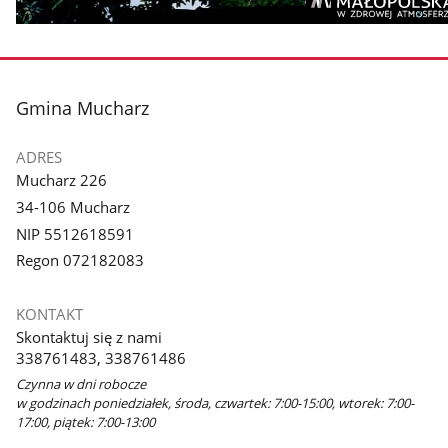
stopka
Gmina Mucharz
ADRES
Mucharz 226
34-106 Mucharz
NIP 5512618591
Regon 072182083
KONTAKT
Skontaktuj się z nami
338761483, 338761486
Czynna w dni robocze
w godzinach poniedziałek, środa, czwartek: 7:00-15:00, wtorek: 7:00-
17:00, piątek: 7:00-13:00