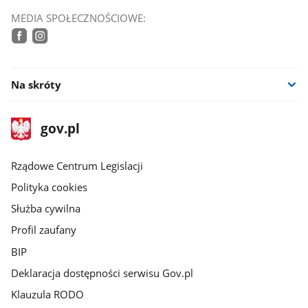
MEDIA SPOŁECZNOŚCIOWE:
facebook
instagram
Na skróty
stopka
Strona
gov.pl
gov.pl
główna
Rządowe Centrum Legislacji
Polityka cookies
Służba cywilna
Profil zaufany
BIP
Deklaracja dostępności serwisu Gov.pl
Klauzula RODO