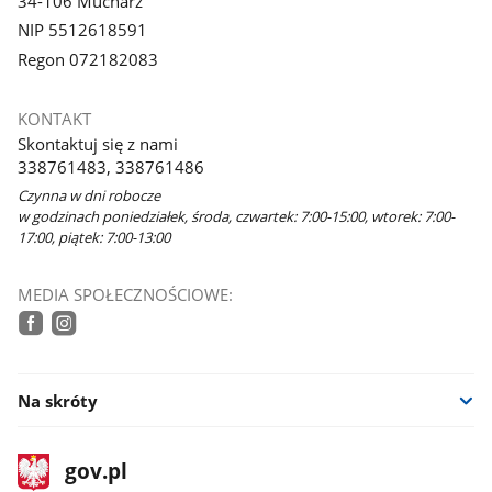
34-106 Mucharz
NIP 5512618591
Regon 072182083
KONTAKT
Skontaktuj się z nami
338761483, 338761486
Czynna w dni robocze
w godzinach poniedziałek, środa, czwartek: 7:00-15:00, wtorek: 7:00-
17:00, piątek: 7:00-13:00
MEDIA SPOŁECZNOŚCIOWE:
facebook
instagram
Na skróty
stopka
Strona
gov.pl
gov.pl