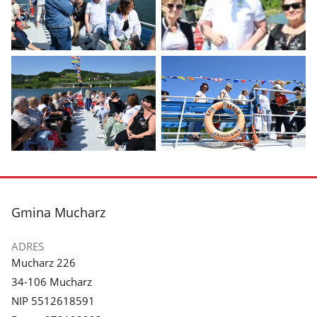
Pokaż
Pokaż
zdjęcie
zdjęcie
1
2
z
z
galerii.
galerii.
Pokaż
Pokaż
zdjęcie
zdjęcie
3
4
z
z
stopka
Gmina Mucharz
galerii.
galerii.
ADRES
Mucharz 226
34-106 Mucharz
NIP 5512618591