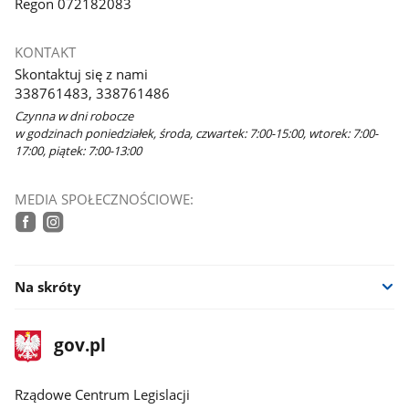
Regon 072182083
KONTAKT
Skontaktuj się z nami
338761483, 338761486
Czynna w dni robocze
w godzinach poniedziałek, środa, czwartek: 7:00-15:00, wtorek: 7:00-
17:00, piątek: 7:00-13:00
MEDIA SPOŁECZNOŚCIOWE:
facebook
instagram
Na skróty
stopka
Strona
gov.pl
gov.pl
główna
Rządowe Centrum Legislacji