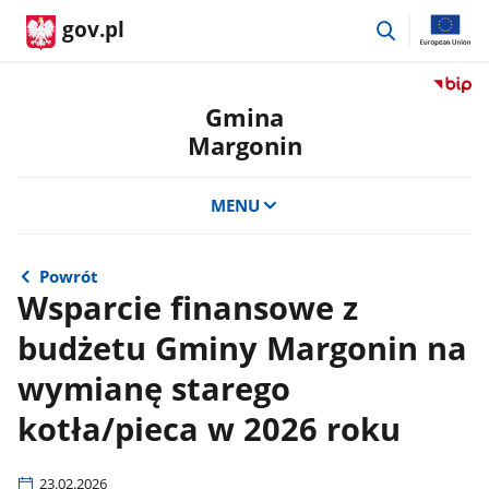
przejdź
gov.pl
do
wyszukiwar
Przejdź
do
Gmina
serwis
Margonin
Biulety
Informa
Publicz
MENU
Gmina
Margon
Powrót
Wsparcie finansowe z
budżetu Gminy Margonin na
wymianę starego
kotła/pieca w 2026 roku
23.02.2026