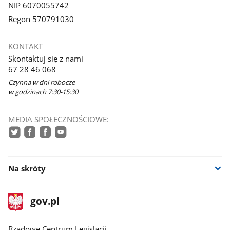
NIP 6070055742
Regon 570791030
KONTAKT
Skontaktuj się z nami
67 28 46 068
Czynna w dni robocze
w godzinach 7:30-15:30
MEDIA SPOŁECZNOŚCIOWE:
twitter
facebook
facebook
youtube
Na skróty
stopka
Strona
gov.pl
gov.pl
główna
Rządowe Centrum Legislacji