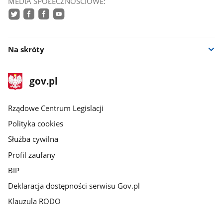
MEDIA SPOŁECZNOŚCIOWE:
twitter
facebook
facebook
youtube
Na skróty
stopka
Strona
gov.pl
gov.pl
główna
Rządowe Centrum Legislacji
Polityka cookies
Służba cywilna
Profil zaufany
BIP
Deklaracja dostępności serwisu Gov.pl
Klauzula RODO