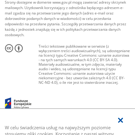
Strony dostępne w domenie www.gov.pl mogą zawierać adresy skrzynek
mailowych. Użytkownik korzystający z odnośnika będącego adresem e-
mail zgadza się na przetwarzanie jego danych (adres e-mail oraz
dobrowolnie podanych danych w wiadomości) w celu przesłania
odpowiedzi na przesłane pytania. Szczegóły przetwarzania danych przez
każdą z jednostek znajdują się w ich politykach przetwarzania danych
osobowych.
Treści tekstowe publikowane w serwisie (z
wyłączeniem treści audiowizualnych), są udostępniane
na licencji typu Creative Commons: uznanie autorstwa
- na tych samych warunkach 4.0 (CC BY-SA 4.0).
Materiały audiowizualne, w tym zdjęcia, materiały
audio i wideo, są udostępniane na licencji typu
Creative Commons: uznanie autorstwa użycie
niekomercyjne - bez utworów zależnych 4.0 (CC BY-
NC-ND 4.0), o ile nie jest to stwierdzone inaczej.
W celu świadczenia usług na najwyższym poziomie
stosujemy pliki cookies. Korzystanie z naszej witryny