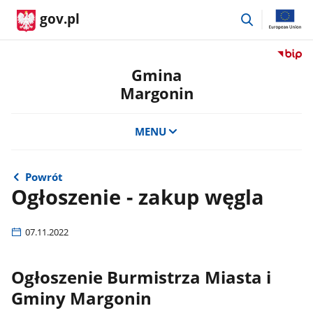
przejdź
gov.pl
do
wyszukiwar
Przejdź
do
Gmina
serwis
Margonin
Biulety
Informa
Publicz
MENU
Gmina
Margon
Powrót
Ogłoszenie - zakup węgla
07.11.2022
Ogłoszenie Burmistrza Miasta i
Gminy Margonin