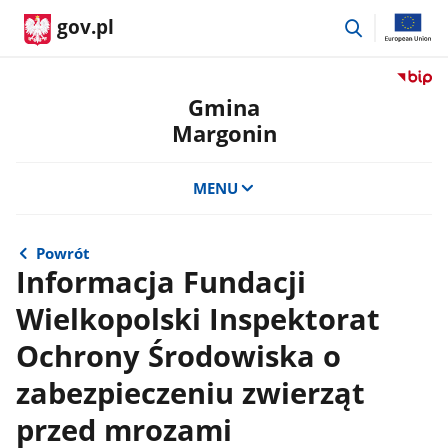
przejdź
gov.pl
do
wyszukiwar
Przejdź
do
Gmina
serwis
Margonin
Biulety
Informa
Publicz
MENU
Gmina
Margon
Powrót
Informacja Fundacji
Wielkopolski Inspektorat
Ochrony Środowiska o
zabezpieczeniu zwierząt
przed mrozami