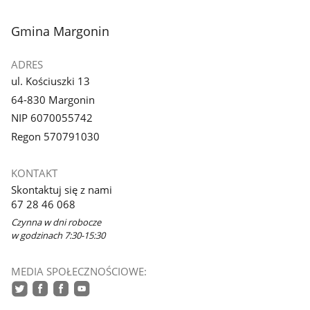
stopka
Gmina Margonin
ADRES
ul. Kościuszki 13
64-830 Margonin
NIP 6070055742
Regon 570791030
KONTAKT
Skontaktuj się z nami
67 28 46 068
Czynna w dni robocze
w godzinach 7:30-15:30
MEDIA SPOŁECZNOŚCIOWE:
twitter
facebook
facebook
youtube