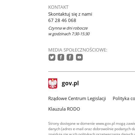
KONTAKT
Skontaktuj się z nami
67 28 46 068
Czynna w dni robocze
w godzinach 7:30-15:30
MEDIA SPOŁECZNOŚCIOWE:
twitter
facebook
facebook
youtube
stopka
Strona
gov.pl
gov.pl
główna
Rządowe Centrum Legislacji
Polityka c
Klauzula RODO
Strony dostępne w domenie www.gov.pl mogą zawier
danych (adres e-mail oraz dobrowolnie podanych da
znajdują się w ich politykach przetwarzania danych