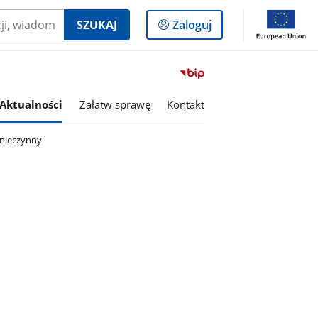
Logowanie
SZUKAJ
Zaloguj
do
panelu
Przejdź
do
serwisu
Aktualności
Załatw sprawę
Kontakt
Biuletyn
Informacji
 nieczynny
Publicznej
Gmina
Margonin