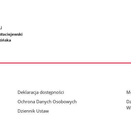
u
 Maciejewski
zińska
Deklaracja dostępności
Mo
Ochrona Danych Osobowych
D
Wi
Dziennik Ustaw