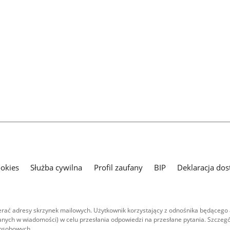
ookies
Służba cywilna
Profil zaufany
BIP
Deklaracja dos
ać adresy skrzynek mailowych. Użytkownik korzystający z odnośnika będącego 
nych w wiadomości) w celu przesłania odpowiedzi na przesłane pytania. Szczegó
 osobowych.