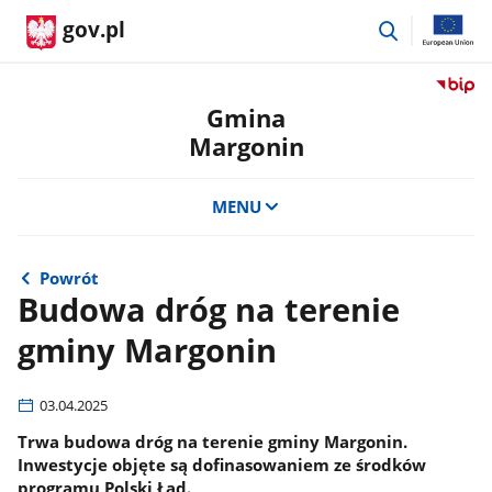
przejdź
gov.pl
do
wyszukiwar
Przejdź
do
Gmina
serwis
Margonin
Biulety
Informa
Publicz
MENU
Gmina
Margon
Powrót
Budowa dróg na terenie
gminy Margonin
03.04.2025
Trwa budowa dróg na terenie gminy Margonin.
Inwestycje objęte są dofinasowaniem ze środków
programu Polski Ład.