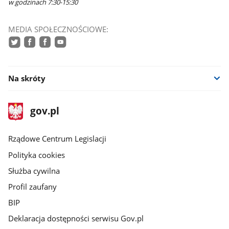
w godzinach 7:30-15:30
MEDIA SPOŁECZNOŚCIOWE:
twitter
facebook
facebook
youtube
Na skróty
stopka
Strona
gov.pl
gov.pl
główna
Rządowe Centrum Legislacji
Polityka cookies
Służba cywilna
Profil zaufany
BIP
Deklaracja dostępności serwisu Gov.pl