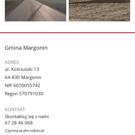
Pokaż
Pokaż
zdjęcie
zdjęcie
1
2
z
z
stopka
Gmina Margonin
galerii.
galerii.
ADRES
ul. Kościuszki 13
64-830 Margonin
NIP 6070055742
Regon 570791030
KONTAKT
Skontaktuj się z nami
67 28 46 068
Czynna w dni robocze