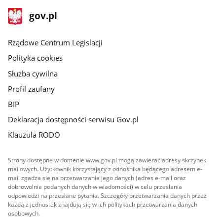
stopka
Strona
gov.pl
gov.pl
główna
Rządowe Centrum Legislacji
Polityka cookies
Służba cywilna
Profil zaufany
BIP
Deklaracja dostępności serwisu Gov.pl
Klauzula RODO
Strony dostępne w domenie www.gov.pl mogą zawierać adresy skrzynek
mailowych. Użytkownik korzystający z odnośnika będącego adresem e-
mail zgadza się na przetwarzanie jego danych (adres e-mail oraz
dobrowolnie podanych danych w wiadomości) w celu przesłania
odpowiedzi na przesłane pytania. Szczegóły przetwarzania danych przez
każdą z jednostek znajdują się w ich politykach przetwarzania danych
osobowych.