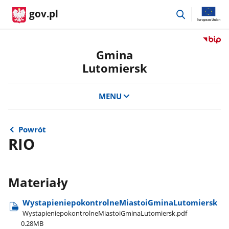
przejdź
gov.pl
do
wyszukiwar
Przejdź
do
Gmina
serwis
Lutomiersk
Biulety
Informa
Publicz
MENU
Gmina
Lutomi
Powrót
RIO
Materiały
WystapieniepokontrolneMiastoiGminaLutomiersk
WystapieniepokontrolneMiastoiGminaLutomiersk.pdf
0.28MB