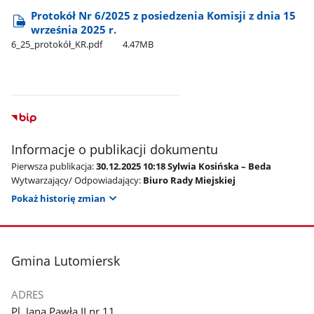
Protokół Nr 6/2025 z posiedzenia Komisji z dnia 15
września 2025 r.
6​_25​_protokół​_KR.pdf
4.47MB
Informacje o publikacji dokumentu
Pierwsza publikacja:
30.12.2025 10:18 Sylwia Kosińska – Beda
Wytwarzający/ Odpowiadający:
Biuro Rady Miejskiej
Pokaż historię zmian
stopka
Gmina Lutomiersk
ADRES
Pl. Jana Pawła II nr 11