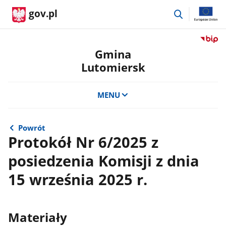
przejdź
gov.pl
do
wyszukiwar
Przejdź
do
Gmina
serwis
Lutomiersk
Biulety
Informa
Publicz
MENU
Gmina
Lutomi
Powrót
Protokół Nr 6/2025 z
posiedzenia Komisji z dnia
15 września 2025 r.
Materiały