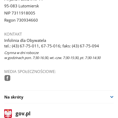
95-083 Lutomiersk
NIP 7311918005
Regon 730934660
KONTAKT
Infolinia dla Obywatela
tel.: (43) 67-75-011, 67-75-016; faks: (43) 67-75-094
Czynna w dni robocze
w godzinach pon. 7:30-16:30, wt.-czw. 7:30-15:30, pt. 7:30-14:30
MEDIA SPOŁECZNOŚCIOWE:
facebook
Na skróty
stopka
Strona
gov.pl
gov.pl