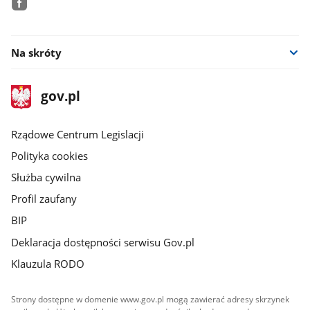
facebook
Na skróty
stopka
Strona
gov.pl
gov.pl
główna
Rządowe Centrum Legislacji
Polityka cookies
Służba cywilna
Profil zaufany
BIP
Deklaracja dostępności serwisu Gov.pl
Klauzula RODO
Strony dostępne w domenie www.gov.pl mogą zawierać adresy skrzynek