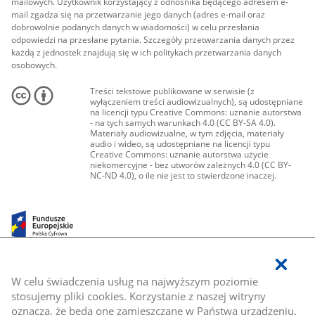
mailowych. Użytkownik korzystający z odnośnika będącego adresem e-
mail zgadza się na przetwarzanie jego danych (adres e-mail oraz
dobrowolnie podanych danych w wiadomości) w celu przesłania
odpowiedzi na przesłane pytania. Szczegóły przetwarzania danych przez
każdą z jednostek znajdują się w ich politykach przetwarzania danych
osobowych.
Treści tekstowe publikowane w serwisie (z
wyłączeniem treści audiowizualnych), są udostępniane
na licencji typu Creative Commons: uznanie autorstwa
- na tych samych warunkach 4.0 (CC BY-SA 4.0).
Materiały audiowizualne, w tym zdjęcia, materiały
audio i wideo, są udostępniane na licencji typu
Creative Commons: uznanie autorstwa użycie
niekomercyjne - bez utworów zależnych 4.0 (CC BY-
NC-ND 4.0), o ile nie jest to stwierdzone inaczej.
W celu świadczenia usług na najwyższym poziomie
stosujemy pliki cookies. Korzystanie z naszej witryny
oznacza, że będą one zamieszczane w Państwa urządzeniu.