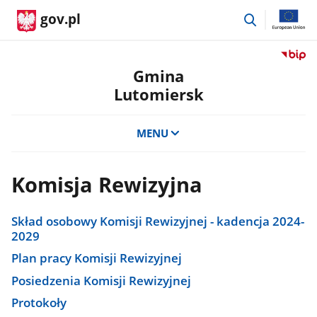
przejdź
gov.pl
do
wyszukiwar
Przejdź
do
Gmina
serwis
Lutomiersk
Biulety
Informa
Publicz
MENU
Gmina
Lutomi
Komisja Rewizyjna
Skład osobowy Komisji Rewizyjnej - kadencja 2024-
2029
Plan pracy Komisji Rewizyjnej
Posiedzenia Komisji Rewizyjnej
Protokoły