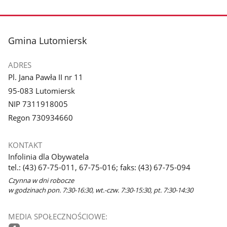
stopka
Gmina Lutomiersk
ADRES
Pl. Jana Pawła II nr 11
95-083 Lutomiersk
NIP 7311918005
Regon 730934660
KONTAKT
Infolinia dla Obywatela
tel.: (43) 67-75-011, 67-75-016; faks: (43) 67-75-094
Czynna w dni robocze
w godzinach pon. 7:30-16:30, wt.-czw. 7:30-15:30, pt. 7:30-14:30
MEDIA SPOŁECZNOŚCIOWE: