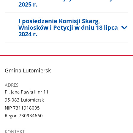
2025 r.
I posiedzenie Komisji Skarg,
Wniosków i Petycji w dniu 18 lipca
2024 r.
stopka
Gmina Lutomiersk
ADRES
Pl. Jana Pawła II nr 11
95-083 Lutomiersk
NIP 7311918005
Regon 730934660
KONTAKT