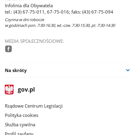
Infolinia dla Obywatela
tel.: (43) 67-75-011, 67-75-016; faks: (43) 67-75-094
Czynna w dni robocze
w godzinach pon. 7:30-16:30, wt.-czw. 7:30-15:30, pt. 7:30-14:30
MEDIA SPOŁECZNOŚCIOWE:
facebook
Na skróty
stopka
Strona
gov.pl
gov.pl
główna
Rządowe Centrum Legislacji
Polityka cookies
Służba cywilna
Profil zaufany