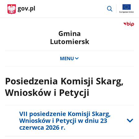
przejdź
gov.pl
do
wyszukiwar
Przejdź
do
Gmina
serwis
Lutomiersk
Biulety
Informa
Publicz
MENU
Gmina
Lutomi
Posiedzenia Komisji Skarg,
Wniosków i Petycji
VII posiedzenie Komisji Skarg,
Wniosków i Petycji w dniu 23
czerwca 2026 r.