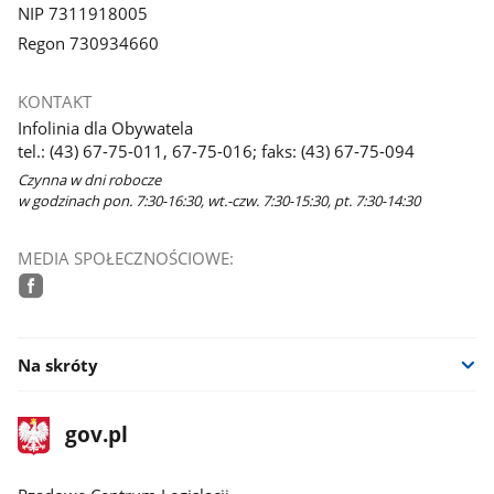
NIP 7311918005
Regon 730934660
KONTAKT
Infolinia dla Obywatela
tel.: (43) 67-75-011, 67-75-016; faks: (43) 67-75-094
Czynna w dni robocze
w godzinach pon. 7:30-16:30, wt.-czw. 7:30-15:30, pt. 7:30-14:30
MEDIA SPOŁECZNOŚCIOWE:
facebook
Na skróty
stopka
Strona
gov.pl
gov.pl
główna