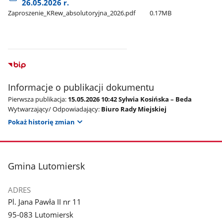
26.05.2026 r.
Zaproszenie​_KRew​_absolutoryjna​_2026.pdf
0.17MB
Informacje o publikacji dokumentu
Pierwsza publikacja:
15.05.2026 10:42 Sylwia Kosińska – Beda
Wytwarzający/ Odpowiadający:
Biuro Rady Miejskiej
Pokaż historię zmian
stopka
Gmina Lutomiersk
ADRES
Pl. Jana Pawła II nr 11
95-083 Lutomiersk