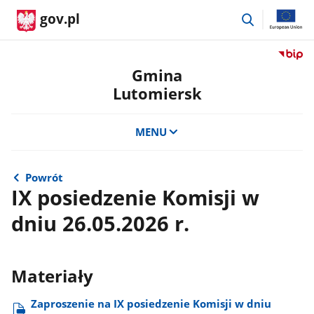
przejdź
gov.pl
do
wyszukiwar
Przejdź
do
Gmina
serwis
Lutomiersk
Biulety
Informa
Publicz
MENU
Gmina
Lutomi
Powrót
IX posiedzenie Komisji w
dniu 26.05.2026 r.
Materiały
Zaproszenie na IX posiedzenie Komisji w dniu