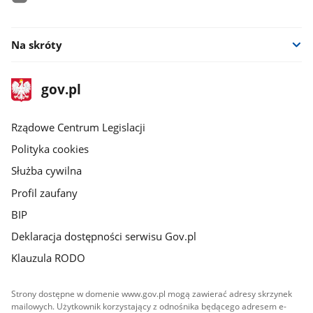
facebook
Na skróty
stopka
Strona
gov.pl
gov.pl
główna
Rządowe Centrum Legislacji
Polityka cookies
Służba cywilna
Profil zaufany
BIP
Deklaracja dostępności serwisu Gov.pl
Klauzula RODO
Strony dostępne w domenie www.gov.pl mogą zawierać adresy skrzynek
mailowych. Użytkownik korzystający z odnośnika będącego adresem e-