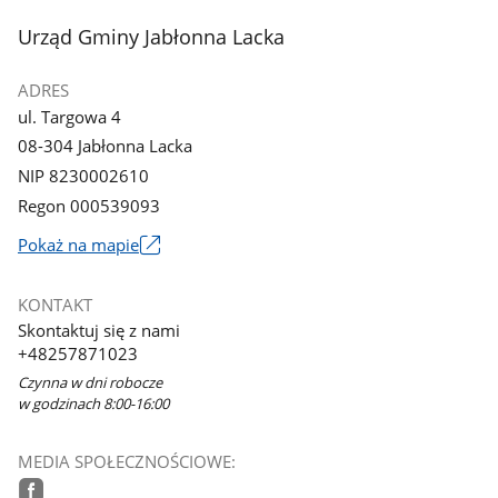
stopka
Urząd Gminy Jabłonna Lacka
ADRES
ul. Targowa 4
08-304 Jabłonna Lacka
NIP 8230002610
Regon 000539093
Link
Pokaż na mapie
otworzy
się
KONTAKT
w
Skontaktuj się z nami
nowym
+48257871023
oknie
Czynna w dni robocze
w godzinach 8:00-16:00
MEDIA SPOŁECZNOŚCIOWE: