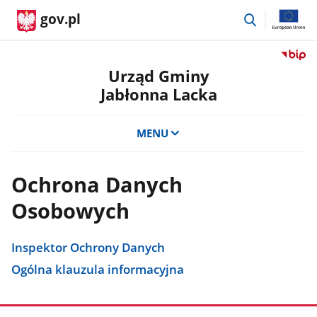
przejdź
gov.pl
do
wyszukiwar
Przejdź
do
Urząd Gminy
serwis
Jabłonna Lacka
Biulety
Informa
Publicz
MENU
Urząd
Gminy
Jabłon
Ochrona Danych
Lacka
Osobowych
Inspektor Ochrony Danych
Ogólna klauzula informacyjna