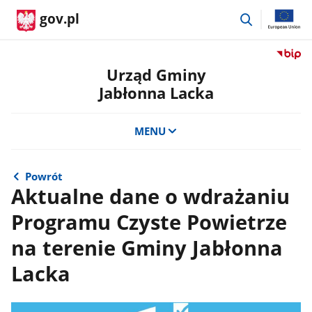
przejdź
gov.pl
do
wyszukiwar
Przejdź
do
Urząd Gminy
serwis
Jabłonna Lacka
Biulety
Informa
Publicz
MENU
Urząd
Gminy
Jabłon
Powrót
Lacka
Aktualne dane o wdrażaniu
Programu Czyste Powietrze
na terenie Gminy Jabłonna
Lacka