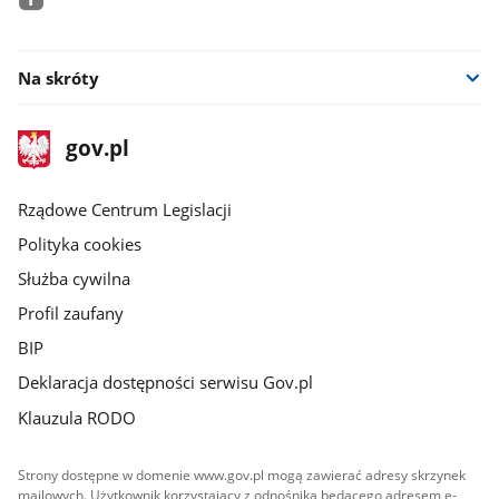
facebook
Na skróty
stopka
Strona
gov.pl
gov.pl
główna
Rządowe Centrum Legislacji
Polityka cookies
Służba cywilna
Profil zaufany
BIP
Deklaracja dostępności serwisu Gov.pl
Klauzula RODO
Strony dostępne w domenie www.gov.pl mogą zawierać adresy skrzynek
mailowych. Użytkownik korzystający z odnośnika będącego adresem e-