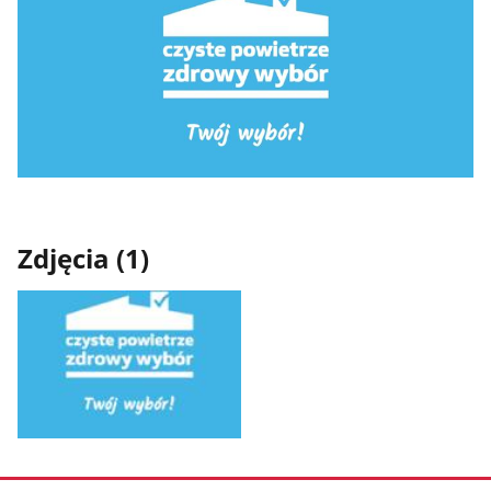
Zdjęcia (1)
Pokaż
zdjęcie