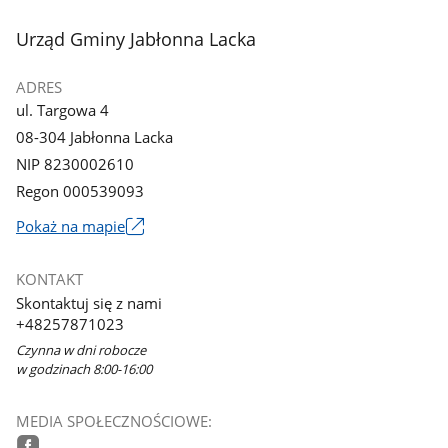
1
z
stopka
Urząd Gminy Jabłonna Lacka
galerii.
ADRES
ul. Targowa 4
08-304 Jabłonna Lacka
NIP 8230002610
Regon 000539093
Link
Pokaż na mapie
otworzy
się
KONTAKT
w
Skontaktuj się z nami
nowym
+48257871023
oknie
Czynna w dni robocze
w godzinach 8:00-16:00
MEDIA SPOŁECZNOŚCIOWE: