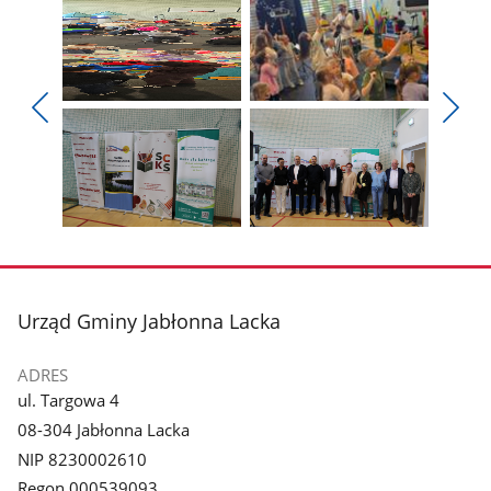
Pokaż
Pokaż
zdjęcie
zdjęcie
Pokaż
Poka
1
2
poprzednie
nest
z
z
zdjęcia
zdjęc
galerii.
galerii.
Pokaż
Pokaż
zdjęcie
zdjęcie
3
4
z
z
stopka
Urząd Gminy Jabłonna Lacka
galerii.
galerii.
ADRES
ul. Targowa 4
08-304 Jabłonna Lacka
NIP 8230002610
Regon 000539093