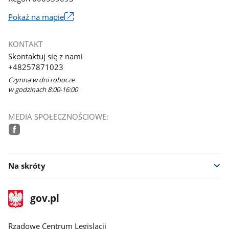
Link
Pokaż na mapie
otworzy
się
KONTAKT
w
Skontaktuj się z nami
nowym
+48257871023
oknie
Czynna w dni robocze
w godzinach 8:00-16:00
MEDIA SPOŁECZNOŚCIOWE:
facebook
Na skróty
stopka
Strona
gov.pl
gov.pl
główna
Rządowe Centrum Legislacji