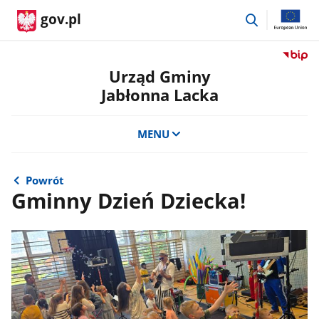
przejdź
gov.pl
do
wyszukiwar
Przejdź
do
Urząd Gminy
serwis
Jabłonna Lacka
Biulety
Informa
Publicz
MENU
Urząd
Gminy
Jabłon
Powrót
Lacka
Gminny Dzień Dziecka!