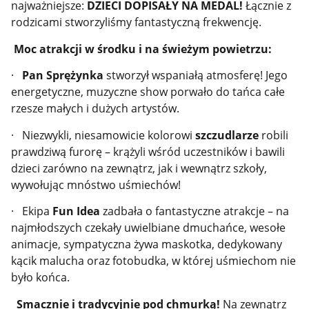
najważniejsze:
DZIECI DOPISAŁY NA MEDAL!
Łącznie z
rodzicami stworzyliśmy fantastyczną frekwencję.
Moc atrakcji w środku i na świeżym powietrzu:
·
Pan Sprężynka
stworzył wspaniałą atmosferę! Jego
energetyczne, muzyczne show porwało do tańca całe
rzesze małych i dużych artystów.
· Niezwykli, niesamowicie kolorowi
szczudlarze
robili
prawdziwą furorę – krążyli wśród uczestników i bawili
dzieci zarówno na zewnątrz, jak i wewnątrz szkoły,
wywołując mnóstwo uśmiechów!
· Ekipa
Fun Idea
zadbała o fantastyczne atrakcje – na
najmłodszych czekały uwielbiane dmuchańce, wesołe
animacje, sympatyczna żywa maskotka, dedykowany
kącik malucha oraz fotobudka, w której uśmiechom nie
było końca.
Smacznie i tradycyjnie pod chmurką!
Na zewnątrz