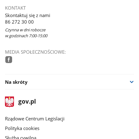
KONTAKT
Skontaktuj się z nami
86 272 30 00
Czynna w dni robocze
w godzinach 7:00-15:00
MEDIA SPOŁECZNOŚCIOWE:
facebook
Na skróty
stopka
Strona
gov.pl
gov.pl
główna
Rządowe Centrum Legislacji
Polityka cookies
Służba cywilna