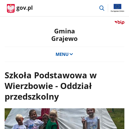
przejdź
gov.pl
do
wyszukiwar
Przejdź
do
Gmina
serwis
Grajewo
Biulety
Informa
Publicz
MENU
Gmina
Grajew
Szkoła Podstawowa w
Wierzbowie - Oddział
przedszkolny