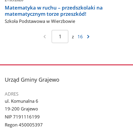
Matematyka w ruchu – przedszkolaki na
matematycznym torze przeszkód!
Szkoła Podstawowa w Wierzbowie
z
16
stopka
Urząd Gminy Grajewo
ADRES
ul. Komunalna 6
19-200 Grajewo
NIP 7191116199
Regon 450005397