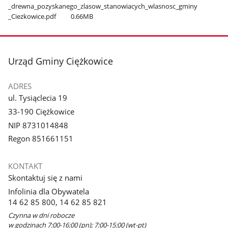
_drewna​_pozyskanego​_zlasow​_stanowiacych​_wlasnosc​_gminy​
_Ciezkowice.pdf
0.66MB
stopka
Urząd Gminy Ciężkowice
ADRES
ul. Tysiąclecia 19
33-190 Ciężkowice
NIP 8731014848
Regon 851661151
KONTAKT
Skontaktuj się z nami
Infolinia dla Obywatela
14 62 85 800, 14 62 85 821
Czynna w dni robocze
w godzinach 7:00-16:00 (pn); 7:00-15:00 (wt-pt)