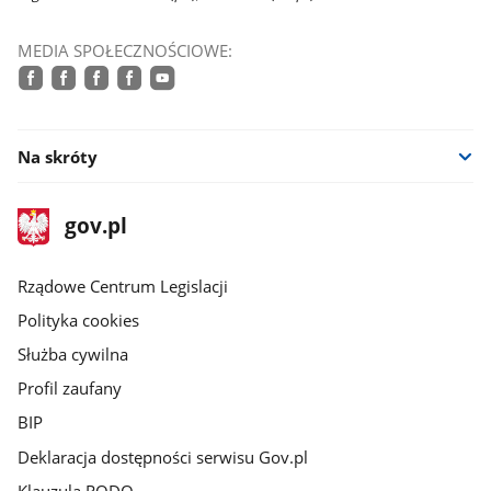
MEDIA SPOŁECZNOŚCIOWE:
facebook
facebook
facebook
facebook
youtube
Na skróty
stopka
Strona
gov.pl
gov.pl
główna
Rządowe Centrum Legislacji
Polityka cookies
Służba cywilna
Profil zaufany
BIP
Deklaracja dostępności serwisu Gov.pl
Klauzula RODO