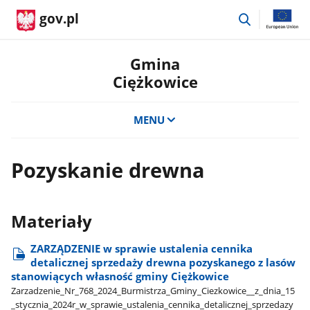
przejdź
gov.pl
do
wyszukiwar
Gmina
Ciężkowice
MENU
Pozyskanie drewna
Materiały
ZARZĄDZENIE w sprawie ustalenia cennika
detalicznej sprzedaży drewna pozyskanego z lasów
stanowiących własność gminy Ciężkowice
Zarzadzenie​_Nr​_768​_2024​_Burmistrza​_Gminy​_Ciezkowice​_​_z​_dnia​_15​
_stycznia​_2024r​_w​_sprawie​_ustalenia​_cennika​_detalicznej​_sprzedazy​