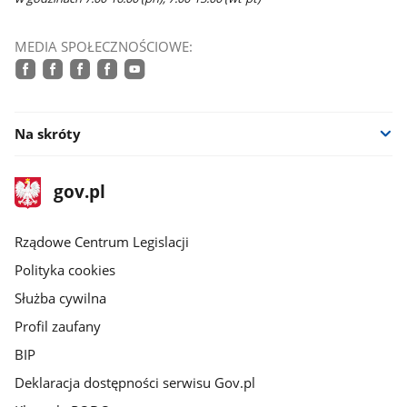
MEDIA SPOŁECZNOŚCIOWE:
facebook
facebook
facebook
facebook
youtube
Na skróty
stopka
Strona
gov.pl
gov.pl
główna
Rządowe Centrum Legislacji
Polityka cookies
Służba cywilna
Profil zaufany
BIP
Deklaracja dostępności serwisu Gov.pl