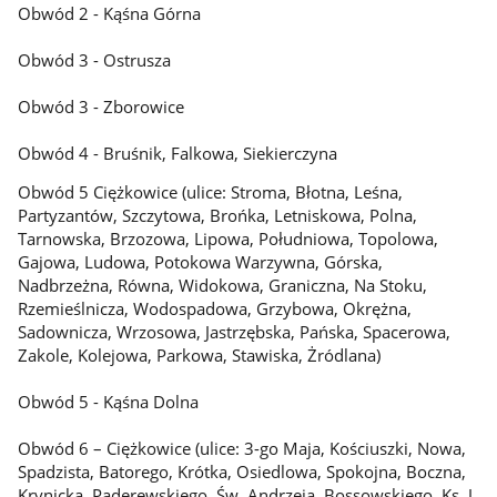
Obwód 2 - Kąśna Górna
Obwód 3 - Ostrusza
Obwód 3 - Zborowice
Obwód 4 - Bruśnik, Falkowa, Siekierczyna
Obwód 5 Ciężkowice (ulice: Stroma, Błotna, Leśna,
Partyzantów, Szczytowa, Brońka, Letniskowa, Polna,
Tarnowska, Brzozowa, Lipowa, Południowa, Topolowa,
Gajowa, Ludowa, Potokowa Warzywna, Górska,
Nadbrzeżna, Równa, Widokowa, Graniczna, Na Stoku,
Rzemieślnicza, Wodospadowa, Grzybowa, Okrężna,
Sadownicza, Wrzosowa, Jastrzębska, Pańska, Spacerowa,
Zakole, Kolejowa, Parkowa, Stawiska, Żródlana)
Obwód 5 - Kąśna Dolna
Obwód 6 – Ciężkowice (ulice: 3-go Maja, Kościuszki, Nowa,
Spadzista, Batorego, Krótka, Osiedlowa, Spokojna, Boczna,
Krynicka, Paderewskiego, Św. Andrzeja, Bossowskiego, Ks. J.