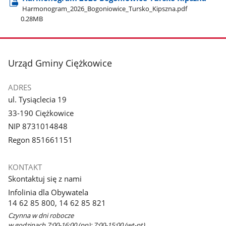
Harmonogram​_2026​_Bogoniowice​_Tursko​_Kipszna.pdf
0.28MB
stopka
Urząd Gminy Ciężkowice
ADRES
ul. Tysiąclecia 19
33-190 Ciężkowice
NIP 8731014848
Regon 851661151
KONTAKT
Skontaktuj się z nami
Infolinia dla Obywatela
14 62 85 800, 14 62 85 821
Czynna w dni robocze
w godzinach 7:00-16:00 (pn); 7:00-15:00 (wt-pt)