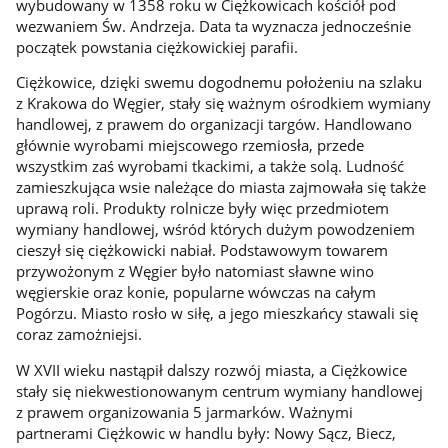
wybudowany w 1358 roku w Ciężkowicach kościół pod
wezwaniem Św. Andrzeja. Data ta wyznacza jednocześnie
początek powstania ciężkowickiej parafii.
Ciężkowice, dzięki swemu dogodnemu położeniu na szlaku
z Krakowa do Węgier, stały się ważnym ośrodkiem wymiany
handlowej, z prawem do organizacji targów. Handlowano
głównie wyrobami miejscowego rzemiosła, przede
wszystkim zaś wyrobami tkackimi, a także solą. Ludność
zamieszkująca wsie należące do miasta zajmowała się także
uprawą roli. Produkty rolnicze były więc przedmiotem
wymiany handlowej, wśród których dużym powodzeniem
cieszył się ciężkowicki nabiał. Podstawowym towarem
przywożonym z Węgier było natomiast sławne wino
węgierskie oraz konie, popularne wówczas na całym
Pogórzu. Miasto rosło w siłę, a jego mieszkańcy stawali się
coraz zamożniejsi.
W XVII wieku nastąpił dalszy rozwój miasta, a Ciężkowice
stały się niekwestionowanym centrum wymiany handlowej
z prawem organizowania 5 jarmarków. Ważnymi
partnerami Ciężkowic w handlu były: Nowy Sącz, Biecz,