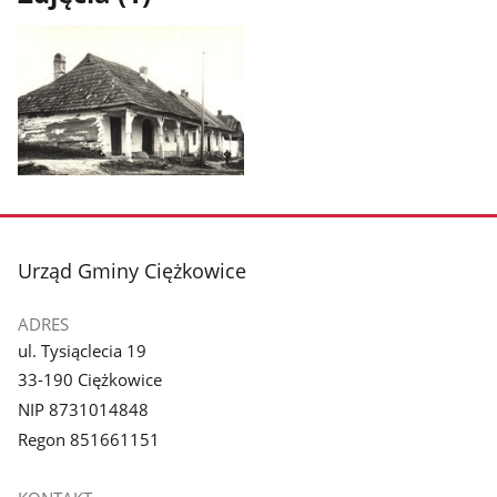
Pokaż
zdjęcie
1
z
stopka
Urząd Gminy Ciężkowice
galerii.
ADRES
ul. Tysiąclecia 19
33-190 Ciężkowice
NIP 8731014848
Regon 851661151