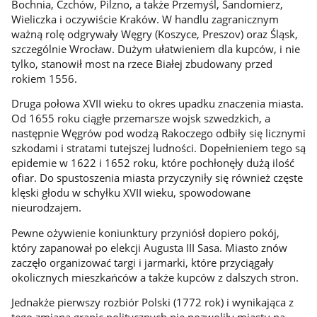
Bochnia, Czchów, Pilzno, a także Przemyśl, Sandomierz,
Wieliczka i oczywiście Kraków. W handlu zagranicznym
ważną rolę odgrywały Węgry (Koszyce, Preszov) oraz Śląsk,
szczególnie Wrocław. Dużym ułatwieniem dla kupców, i nie
tylko, stanowił most na rzece Białej zbudowany przed
rokiem 1556.
Druga połowa XVII wieku to okres upadku znaczenia miasta.
Od 1655 roku ciągłe przemarsze wojsk szwedzkich, a
następnie Węgrów pod wodzą Rakoczego odbiły się licznymi
szkodami i stratami tutejszej ludności. Dopełnieniem tego są
epidemie w 1622 i 1652 roku, które pochłonęły dużą ilość
ofiar. Do spustoszenia miasta przyczyniły się również częste
klęski głodu w schyłku XVII wieku, spowodowane
nieurodzajem.
Pewne ożywienie koniunktury przyniósł dopiero pokój,
który zapanował po elekcji Augusta III Sasa. Miasto znów
zaczęło organizować targi i jarmarki, które przyciągały
okolicznych mieszkańców a także kupców z dalszych stron.
Jednakże pierwszy rozbiór Polski (1772 rok) i wynikająca z