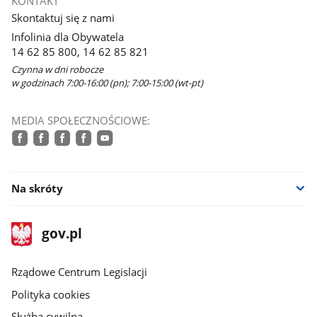
KONTAKT
Skontaktuj się z nami
Infolinia dla Obywatela
14 62 85 800, 14 62 85 821
Czynna w dni robocze
w godzinach 7:00-16:00 (pn); 7:00-15:00 (wt-pt)
MEDIA SPOŁECZNOŚCIOWE:
facebook
facebook
facebook
facebook
youtube
Na skróty
stopka
Strona
gov.pl
gov.pl
główna
Rządowe Centrum Legislacji
Polityka cookies
Służba cywilna