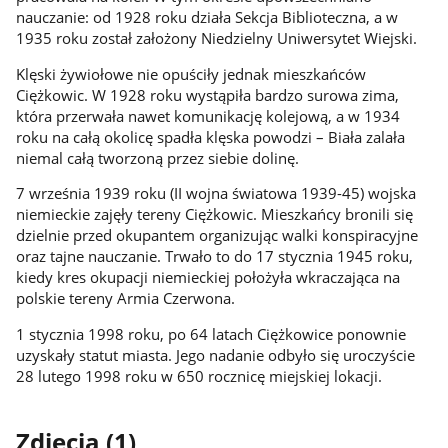
nauczanie: od 1928 roku działa Sekcja Biblioteczna, a w
1935 roku został założony Niedzielny Uniwersytet Wiejski.
Klęski żywiołowe nie opuściły jednak mieszkańców
Ciężkowic. W 1928 roku wystąpiła bardzo surowa zima,
która przerwała nawet komunikację kolejową, a w 1934
roku na całą okolicę spadła klęska powodzi – Biała zalała
niemal całą tworzoną przez siebie dolinę.
7 września 1939 roku (II wojna światowa 1939-45) wojska
niemieckie zajęły tereny Ciężkowic. Mieszkańcy bronili się
dzielnie przed okupantem organizując walki konspiracyjne
oraz tajne nauczanie. Trwało to do 17 stycznia 1945 roku,
kiedy kres okupacji niemieckiej położyła wkraczająca na
polskie tereny Armia Czerwona.
1 stycznia 1998 roku, po 64 latach Ciężkowice ponownie
uzyskały statut miasta. Jego nadanie odbyło się uroczyście
28 lutego 1998 roku w 650 rocznicę miejskiej lokacji.
Zdjęcia (1)