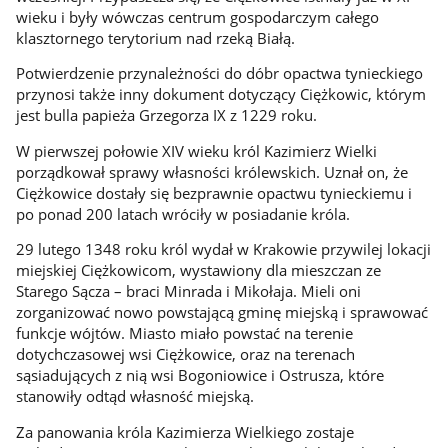
wieku i były wówczas centrum gospodarczym całego
klasztornego terytorium nad rzeką Białą.
Potwierdzenie przynależności do dóbr opactwa tynieckiego
przynosi także inny dokument dotyczący Ciężkowic, którym
jest bulla papieża Grzegorza IX z 1229 roku.
W pierwszej połowie XIV wieku król Kazimierz Wielki
porządkował sprawy własności królewskich. Uznał on, że
Ciężkowice dostały się bezprawnie opactwu tynieckiemu i
po ponad 200 latach wróciły w posiadanie króla.
29 lutego 1348 roku król wydał w Krakowie przywilej lokacji
miejskiej Ciężkowicom, wystawiony dla mieszczan ze
Starego Sącza – braci Minrada i Mikołaja. Mieli oni
zorganizować nowo powstającą gminę miejską i sprawować
funkcje wójtów. Miasto miało powstać na terenie
dotychczasowej wsi Ciężkowice, oraz na terenach
sąsiadujących z nią wsi Bogoniowice i Ostrusza, które
stanowiły odtąd własność miejską.
Za panowania króla Kazimierza Wielkiego zostaje