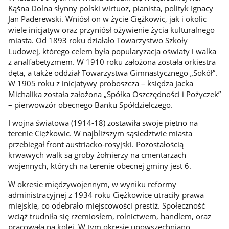
Kąśna Dolna słynny polski wirtuoz, pianista, polityk Ignacy
Jan Paderewski. Wniósł on w życie Ciężkowic, jak i okolic
wiele inicjatyw oraz przyniósł ożywienie życia kulturalnego
miasta. Od 1893 roku działało Towarzystwo Szkoły
Ludowej, którego celem była popularyzacja oświaty i walka
z analfabetyzmem. W 1910 roku założona została orkiestra
dęta, a także oddział Towarzystwa Gimnastycznego „Sokół”.
W 1905 roku z inicjatywy proboszcza – księdza Jacka
Michalika została założona „Spółka Oszczędności i Pożyczek”
– pierwowzór obecnego Banku Spółdzielczego.
I wojna światowa (1914-18) zostawiła swoje piętno na
terenie Ciężkowic. W najbliższym sąsiedztwie miasta
przebiegał front austriacko-rosyjski. Pozostałością
krwawych walk są groby żołnierzy na cmentarzach
wojennych, których na terenie obecnej gminy jest 6.
W okresie międzywojennym, w wyniku reformy
administracyjnej z 1934 roku Ciężkowice utraciły prawa
miejskie, co odebrało miejscowości prestiż. Społeczność
wciąż trudniła się rzemiosłem, rolnictwem, handlem, oraz
pracowała na kolei. W tym okresie upowszechniano