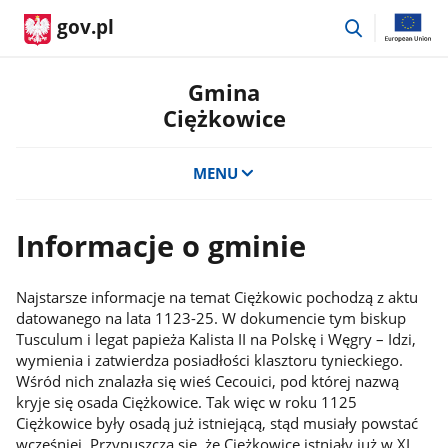
przejdź
gov.pl
do
wyszukiwar
Gmina
Ciężkowice
MENU
Informacje o gminie
Najstarsze informacje na temat Ciężkowic pochodzą z aktu
datowanego na lata 1123-25. W dokumencie tym biskup
Tusculum i legat papieża Kalista II na Polskę i Węgry – Idzi,
wymienia i zatwierdza posiadłości klasztoru tynieckiego.
Wśród nich znalazła się wieś Cecouici, pod której nazwą
kryje się osada Ciężkowice. Tak więc w roku 1125
Ciężkowice były osadą już istniejącą, stąd musiały powstać
wcześniej. Przypuszcza się, że Ciężkowice istniały już w XI