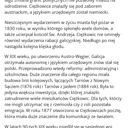
tego zmiana granic politycznych nie pozwoliły miastu na
odrodzenie. Ciężkowice znalazły się pod zaborem
austriackim, a językiem urzędowym został niemiecki.
Nieszczęsnym wydarzeniem w życiu miasta był pożar w
1830 roku, w wyniku którego spłonęło wiele domów, a
także ucierpiał kościół Św. Andrzeja. Ciężkowic nie ominęły
również wydarzenia rabacji galicyjskiej. Niedługo po niej
nastąpiła kolejna klęska głodu.
W XIX wieku, po utworzeniu Austro-Węgier, Galicja
otrzymała autonomię i językiem urzędowym znów stał się
polski. Przeprowadzono wtedy reformy: administracyjną i
szkolnictwa. Duże znaczenie dla całego regionu miała
budowa linii kolejowych, łączących Tarnów z Nowym
Sączem (1876 rok) i Tarnów z Jasłem (1884 rok). Była to
jedyna większa inwestycja, dzięki której znalazło
zatrudnienie wiele mieszkańców Ciężkowic. Dla tych, którzy
nie mogli utrzymać się z rzemiosła czy z roli pozostała
emigracja. W roku 1877 otworzono w Ciężkowicach pocztę,
która miała duże znaczenie dla komunikacji ze światem.
W latach 90-tych XIX wieku osiedlił się w sąsiedniej wsi