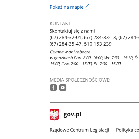
Link
Pokaż na mapie
otworzy
się
KONTAKT
w
Skontaktuj się z nami
nowym
(67) 284-32-01, (67) 284-33-13, (67) 284-
oknie
(67) 284-35-47, 510 153 239
Czynna w dni robocze
w godzinach Pon. 8:00 -16:00, Wt. 7:30 – 15:30, Śr.
15:00, Czw. 7:00 – 15:00, Pt. 7:00 – 15:00-
MEDIA SPOŁECZNOŚCIOWE:
facebook
youtube
stopka
Strona
gov.pl
gov.pl
główna
Rządowe Centrum Legislacji
Polityka c