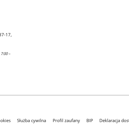
37-17,
 7:00 –
ookies
Służba cywilna
Profil zaufany
BIP
Deklaracja dos