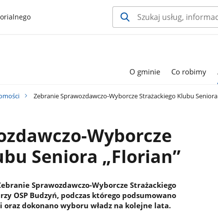
orialnego
O gminie
Co robimy
omości
Zebranie Sprawozdawczo-Wyborcze Strażackiego Klubu Seniora 
wozdawczo-Wyborcze
ubu Seniora „Florian”
ę Zebranie Sprawozdawczo-Wyborcze Strażackiego
o przy OSP Budzyń, podczas którego podsumowano
ji oraz dokonano wyboru władz na kolejne lata.