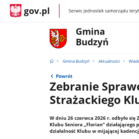
gov.pl
Serwis jednostek samorządu teryt
gov.pl
Gmina
Budzyń
Gmina Budzyń
Aktualności
Wiad
Powrót
Zebranie Spra
Strażackiego Kl
W dniu 26 czerwca 2026 r. odbyło si
Klubu Seniora „Florian” działająceg
działalność Klubu w mijającej kadenc