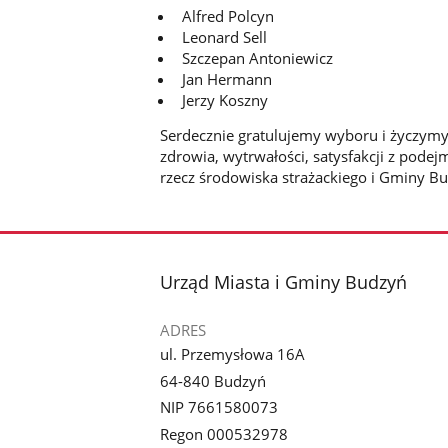
Alfred Polcyn
Leonard Sell
Szczepan Antoniewicz
Jan Hermann
Jerzy Koszny
Serdecznie gratulujemy wyboru i życzym
zdrowia, wytrwałości, satysfakcji z pode
rzecz środowiska strażackiego i Gminy B
stopka
Urząd Miasta i Gminy Budzyń
ADRES
ul. Przemysłowa 16A
64-840 Budzyń
NIP 7661580073
Regon 000532978