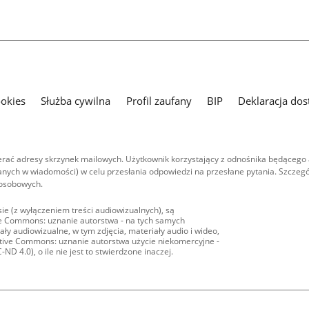
ookies
Służba cywilna
Profil zaufany
BIP
Deklaracja dos
ać adresy skrzynek mailowych. Użytkownik korzystający z odnośnika będącego 
nych w wiadomości) w celu przesłania odpowiedzi na przesłane pytania. Szczegó
 osobowych.
ie (z wyłączeniem treści audiowizualnych), są
ive Commons: uznanie autorstwa - na tych samych
ły audiowizualne, w tym zdjęcia, materiały audio i wideo,
eative Commons: uznanie autorstwa użycie niekomercyjne -
D 4.0), o ile nie jest to stwierdzone inaczej.