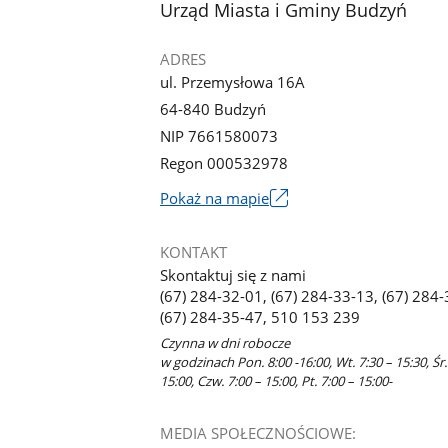
stopka
Urząd Miasta i Gminy Budzyń
ADRES
ul. Przemysłowa 16A
64-840 Budzyń
NIP 7661580073
Regon 000532978
Link
Pokaż na mapie
otworzy
się
KONTAKT
w
Skontaktuj się z nami
nowym
(67) 284-32-01, (67) 284-33-13, (67) 284-
oknie
(67) 284-35-47, 510 153 239
Czynna w dni robocze
w godzinach Pon. 8:00 -16:00, Wt. 7:30 – 15:30, Śr.
15:00, Czw. 7:00 – 15:00, Pt. 7:00 – 15:00-
MEDIA SPOŁECZNOŚCIOWE: