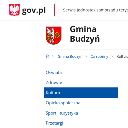
gov.pl
Serwis jednostek samorządu teryt
gov.pl
Gmina
Budzyń
Gmina Budzyń
Co robimy
Kultur
Oświata
Zdrowie
Kultura
Opieka społeczna
Sport i turystyka
Przetargi