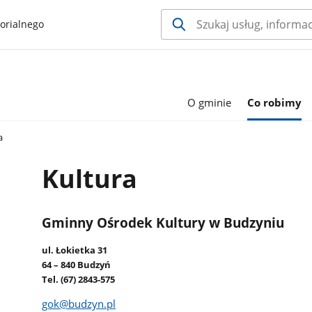
orialnego
O gminie
Co robimy
a
Kultura
Gminny Ośrodek Kultury w Budzyniu
ul. Łokietka 31
64 – 840 Budzyń
Tel. (67) 2843-575
gok@budzyn.pl