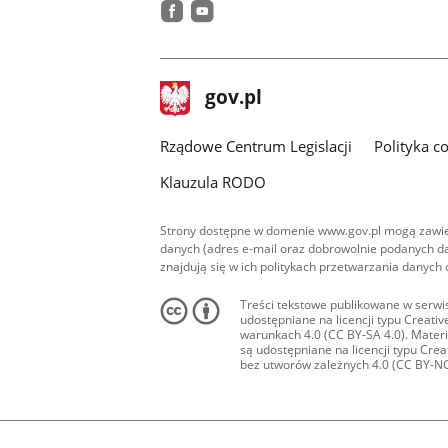
facebook
youtube
stopka
Strona
gov.pl
gov.pl
główna
Rządowe Centrum Legislacji
Polityka c
Klauzula RODO
Strony dostępne w domenie www.gov.pl mogą zawier
danych (adres e-mail oraz dobrowolnie podanych da
znajdują się w ich politykach przetwarzania danych
Treści tekstowe publikowane w serwis
udostępniane na licencji typu Creat
warunkach 4.0 (CC BY-SA 4.0). Materia
są udostępniane na licencji typu Cr
bez utworów zależnych 4.0 (CC BY-NC-N