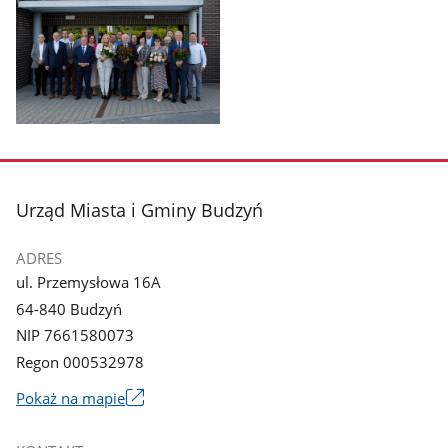
zdjęcie
zdjęcie
1
2
z
z
galerii.
galerii.
Pokaż
zdjęcie
3
z
stopka
Urząd Miasta i Gminy Budzyń
galerii.
ADRES
ul. Przemysłowa 16A
64-840 Budzyń
NIP 7661580073
Regon 000532978
Link
Pokaż na mapie
otworzy
się