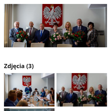
Zdjęcia (3)
Pokaż
Pokaż