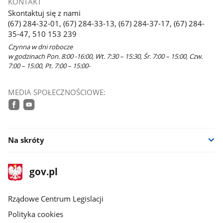
KONTAKT
w
Skontaktuj się z nami
nowym
(67) 284-32-01, (67) 284-33-13, (67) 284-37-17, (67) 284-
oknie
35-47, 510 153 239
Czynna w dni robocze
w godzinach Pon. 8:00 -16:00, Wt. 7:30 – 15:30, Śr. 7:00 – 15:00, Czw.
7:00 – 15:00, Pt. 7:00 – 15:00-
MEDIA SPOŁECZNOŚCIOWE:
facebook
youtube
Na skróty
stopka
Strona
gov.pl
gov.pl
główna
Rządowe Centrum Legislacji
Polityka cookies