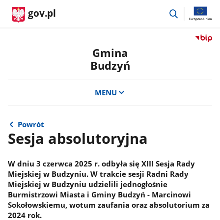
przejdź
gov.pl
do
wyszukiwar
Przejdź
do
Gmina
serwis
Budzyń
Biulety
Informa
Publicz
MENU
Gmina
Budzy
Powrót
Sesja absolutoryjna
W dniu 3 czerwca 2025 r. odbyła się XIII Sesja Rady
Miejskiej w Budzyniu. W trakcie sesji Radni Rady
Miejskiej w Budzyniu udzielili jednogłośnie
Burmistrzowi Miasta i Gminy Budzyń - Marcinowi
Sokołowskiemu, wotum zaufania oraz absolutorium za
2024 rok.