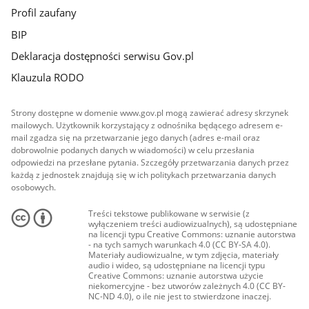
Profil zaufany
BIP
Deklaracja dostępności serwisu Gov.pl
Klauzula RODO
Strony dostępne w domenie www.gov.pl mogą zawierać adresy skrzynek
mailowych. Użytkownik korzystający z odnośnika będącego adresem e-
mail zgadza się na przetwarzanie jego danych (adres e-mail oraz
dobrowolnie podanych danych w wiadomości) w celu przesłania
odpowiedzi na przesłane pytania. Szczegóły przetwarzania danych przez
każdą z jednostek znajdują się w ich politykach przetwarzania danych
osobowych.
Treści tekstowe publikowane w serwisie (z
wyłączeniem treści audiowizualnych), są udostępniane
na licencji typu Creative Commons: uznanie autorstwa
- na tych samych warunkach 4.0 (CC BY-SA 4.0).
Materiały audiowizualne, w tym zdjęcia, materiały
audio i wideo, są udostępniane na licencji typu
Creative Commons: uznanie autorstwa użycie
niekomercyjne - bez utworów zależnych 4.0 (CC BY-
NC-ND 4.0), o ile nie jest to stwierdzone inaczej.