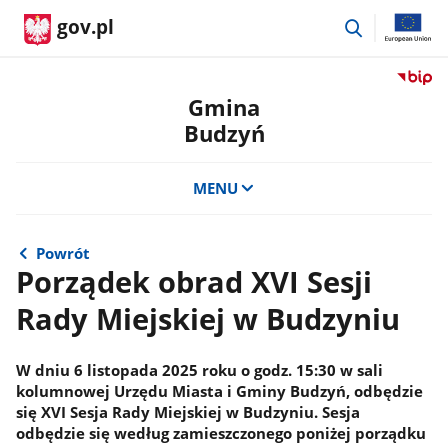
przejdź
gov.pl
do
wyszukiwar
Przejdź
do
Gmina
serwis
Budzyń
Biulety
Informa
Publicz
MENU
Gmina
Budzy
Powrót
Porządek obrad XVI Sesji
Rady Miejskiej w Budzyniu
W dniu 6 listopada 2025 roku o godz. 15:30 w sali
kolumnowej Urzędu Miasta i Gminy Budzyń, odbędzie
się XVI Sesja Rady Miejskiej w Budzyniu. Sesja
odbędzie się według zamieszczonego poniżej porządku