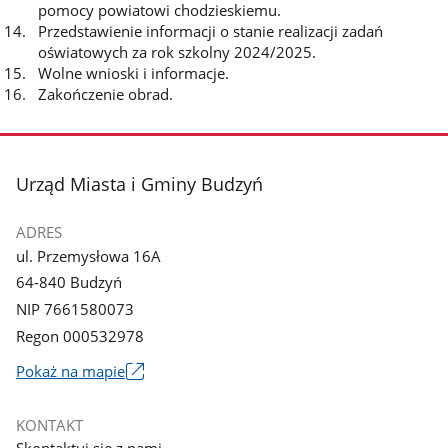
pomocy powiatowi chodzieskiemu.
Przedstawienie informacji o stanie realizacji zadań
oświatowych za rok szkolny 2024/2025.
Wolne wnioski i informacje.
Zakończenie obrad.
stopka
Urząd Miasta i Gminy Budzyń
ADRES
ul. Przemysłowa 16A
64-840 Budzyń
NIP 7661580073
Regon 000532978
Link
Pokaż na mapie
otworzy
się
KONTAKT
w