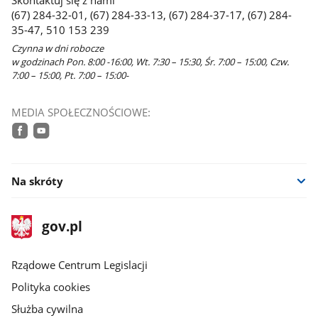
Skontaktuj się z nami
nowym
(67) 284-32-01, (67) 284-33-13, (67) 284-37-17, (67) 284-
oknie
35-47, 510 153 239
Czynna w dni robocze
w godzinach Pon. 8:00 -16:00, Wt. 7:30 – 15:30, Śr. 7:00 – 15:00, Czw.
7:00 – 15:00, Pt. 7:00 – 15:00-
MEDIA SPOŁECZNOŚCIOWE:
facebook
youtube
Na skróty
stopka
Strona
gov.pl
gov.pl
główna
Rządowe Centrum Legislacji
Polityka cookies
Służba cywilna