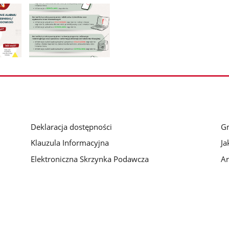
Pokaż
zdjęcie
3
z
galerii.
Deklaracja dostępności
G
Klauzula Informacyjna
Ja
Elektroniczna Skrzynka Podawcza
Ar