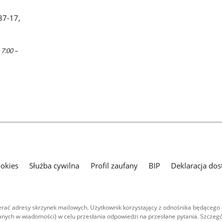
37-17,
 7:00 –
ookies
Służba cywilna
Profil zaufany
BIP
Deklaracja dos
ać adresy skrzynek mailowych. Użytkownik korzystający z odnośnika będącego 
nych w wiadomości) w celu przesłania odpowiedzi na przesłane pytania. Szczegó