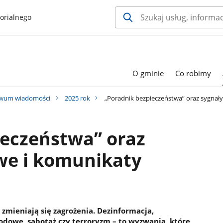
orialnego
O gminie
Co robimy
iwum wiadomości
2025 rok
„Poradnik bezpieczeństwa” oraz sygnał
ieczeństwa” oraz
we i komunikaty
 zmieniają się zagrożenia. Dezinformacja,
odowe, sabotaż czy terroryzm – to wyzwania, które