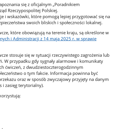
poznania się z oficjalnym „Poradnikiem
ąd Rzeczypospolitej Polskiej.
cje i wskazówki, które pomogą lepiej przygotować się na
ieczeństwa swoich bliskich i społeczności lokalnej.
ze, które obowiązują na terenie kraju, są określone w
ych i Administracji z 14 maja 2025 r. w sprawie
ze stosuje się w sytuacji rzeczywistego zagrożenia lub
eń. W przypadku gdy sygnały alarmowe i komunikaty
ch ćwiczeń, z dwudziestoczterogodzinnym
eczeństwo o tym fakcie. Informacja powinna być
zekazu oraz w sposób zwyczajowy przyjęty na danym
 i zasięg terytorialny).
orzystują: