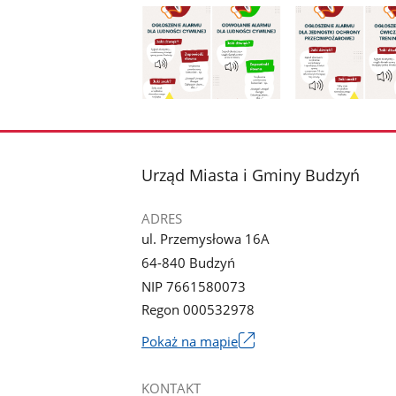
Pokaż
Pokaż
zdjęcie
zdjęcie
1
2
z
z
stopka
Urząd Miasta i Gminy Budzyń
galerii.
galerii.
ADRES
ul. Przemysłowa 16A
64-840 Budzyń
NIP 7661580073
Regon 000532978
Link
Pokaż na mapie
otworzy
się
KONTAKT
w