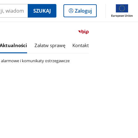
Logowanie
SZUKAJ
Zaloguj
do
panelu
Przejdź
do
serwisu
Aktualności
Załatw sprawę
Kontakt
Biuletyn
Informacji
y alarmowe i komunikaty ostrzegawcze
Publicznej
Gmina
Budzyń