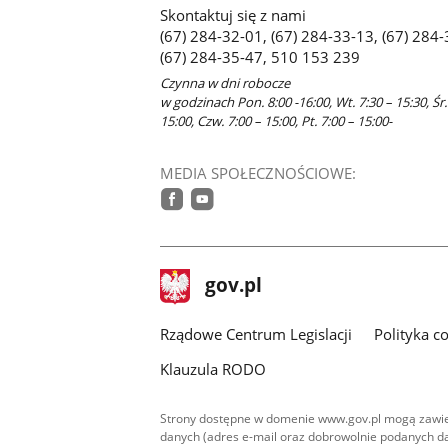
Skontaktuj się z nami
nowym
(67) 284-32-01, (67) 284-33-13, (67) 284-
oknie
(67) 284-35-47, 510 153 239
Czynna w dni robocze
w godzinach Pon. 8:00 -16:00, Wt. 7:30 – 15:30, Śr.
15:00, Czw. 7:00 – 15:00, Pt. 7:00 – 15:00-
MEDIA SPOŁECZNOŚCIOWE:
facebook
youtube
stopka
Strona
gov.pl
gov.pl
główna
Rządowe Centrum Legislacji
Polityka c
Klauzula RODO
Strony dostępne w domenie www.gov.pl mogą zawier
danych (adres e-mail oraz dobrowolnie podanych da