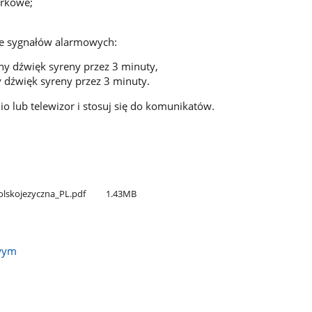
órkowe;
je sygnałów alarmowych:
ny dźwięk syreny przez 3 minuty,
y dźwięk syreny przez 3 minuty.
io lub telewizor i stosuj się do komunikatów.
polskojezyczna​_PL.pdf
1.43MB
owym