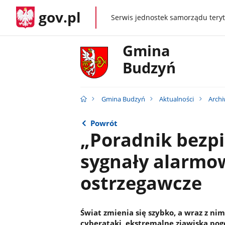
gov.pl
Serwis jednostek samorządu teryt
gov.pl
Gmina
Budzyń
Gmina Budzyń
Aktualności
Arch
Powrót
„Poradnik bezp
sygnały alarmo
ostrzegawcze
Świat zmienia się szybko, a wraz z nim
cyberataki, ekstremalne zjawiska pog