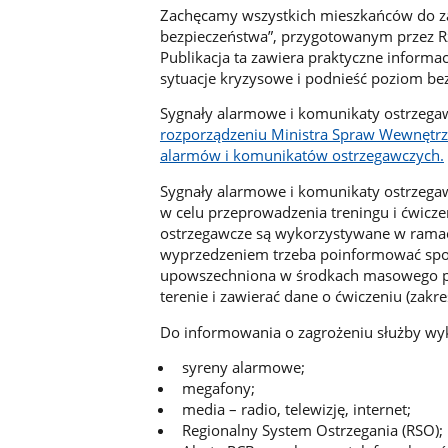
Zachęcamy wszystkich mieszkańców do za
bezpieczeństwa”, przygotowanym przez Rz
Publikacja ta zawiera praktyczne informa
sytuacje kryzysowe i podnieść poziom bezp
Sygnały alarmowe i komunikaty ostrzegawc
rozporządzeniu Ministra Spraw Wewnętrzn
alarmów i komunikatów ostrzegawczych.
Sygnały alarmowe i komunikaty ostrzegawc
w celu przeprowadzenia treningu i ćwicz
ostrzegawcze są wykorzystywane w rama
wyprzedzeniem trzeba poinformować społ
upowszechniona w środkach masowego pr
terenie i zawierać dane o ćwiczeniu (zakres
Do informowania o zagrożeniu służby wyk
syreny alarmowe;
megafony;
media – radio, telewizję, internet;
Regionalny System Ostrzegania (RSO);