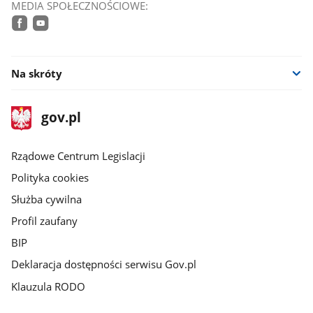
MEDIA SPOŁECZNOŚCIOWE:
facebook
youtube
Na skróty
stopka
Strona
gov.pl
gov.pl
główna
Rządowe Centrum Legislacji
Polityka cookies
Służba cywilna
Profil zaufany
BIP
Deklaracja dostępności serwisu Gov.pl
Klauzula RODO