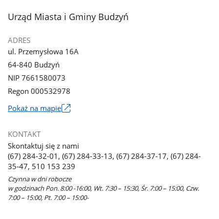
stopka
Urząd Miasta i Gminy Budzyń
ADRES
ul. Przemysłowa 16A
64-840 Budzyń
NIP 7661580073
Regon 000532978
Link
Pokaż na mapie
otworzy
się
KONTAKT
w
Skontaktuj się z nami
nowym
(67) 284-32-01, (67) 284-33-13, (67) 284-37-17, (67) 284-
oknie
35-47, 510 153 239
Czynna w dni robocze
w godzinach Pon. 8:00 -16:00, Wt. 7:30 – 15:30, Śr. 7:00 – 15:00, Czw.
7:00 – 15:00, Pt. 7:00 – 15:00-