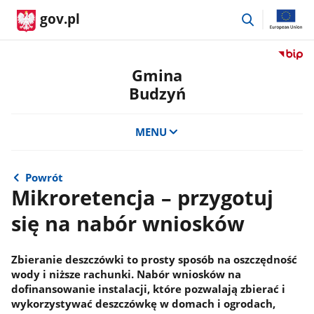
przejdź
gov.pl
do
wyszukiwar
Przejdź
do
Gmina
serwis
Budzyń
Biulety
Informa
Publicz
MENU
Gmina
Budzy
Powrót
Mikroretencja – przygotuj
się na nabór wniosków
Zbieranie deszczówki to prosty sposób na oszczędność
wody i niższe rachunki. Nabór wniosków na
dofinansowanie instalacji, które pozwalają zbierać i
wykorzystywać deszczówkę w domach i ogrodach,