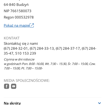
64-840 Budzyń
NIP 7661580073
Regon 000532978
Link
Pokaż na mapie
otworzy
się
KONTAKT
w
Skontaktuj się z nami
nowym
(67) 284-32-01, (67) 284-33-13, (67) 284-37-17, (67) 284-
oknie
35-47, 510 153 239
Czynna w dni robocze
w godzinach Pon. 8:00 -16:00, Wt. 7:30 – 15:30, Śr. 7:00 – 15:00, Czw.
7:00 – 15:00, Pt. 7:00 – 15:00-
MEDIA SPOŁECZNOŚCIOWE:
facebook
youtube
Na skróty