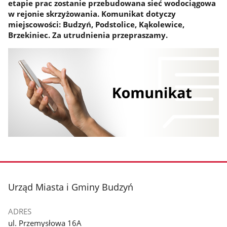
etapie prac zostanie przebudowana sieć wodociągowa
w rejonie skrzyżowania. Komunikat dotyczy
miejscowości: Budzyń, Podstolice, Kąkolewice,
Brzekiniec. Za utrudnienia przepraszamy.
stopka
Urząd Miasta i Gminy Budzyń
ADRES
ul. Przemysłowa 16A