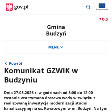
przejdź
gov.pl
do
wyszukiwar
Przejdź
do
Gmina
serwis
Budzyń
Biulety
Informa
Publicz
MENU
Gmina
Budzy
Powrót
Komunikat GZWiK w
Budzyniu
Dnia 27.05.2026 r. w godzinach od 8:00 do 12:00
zostanie wstrzymana dostawa wody w związku z
realizowaną inwestycją modernizacji studni
kanalizacyjnej na os. Kwiatowym w m. Budzyń. Na tym