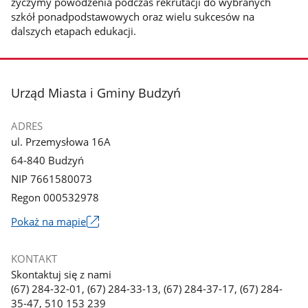
życzymy powodzenia podczas rekrutacji do wybranych
szkół ponadpodstawowych oraz wielu sukcesów na
dalszych etapach edukacji.
stopka
Urząd Miasta i Gminy Budzyń
ADRES
ul. Przemysłowa 16A
64-840 Budzyń
NIP 7661580073
Regon 000532978
Link
Pokaż na mapie
otworzy
się
KONTAKT
w
Skontaktuj się z nami
nowym
(67) 284-32-01, (67) 284-33-13, (67) 284-37-17, (67) 284-
oknie
35-47, 510 153 239