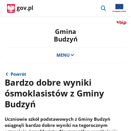
przejdź
gov.pl
do
wyszukiwar
Przejdź
do
Gmina
serwis
Budzyń
Biulety
Informa
Publicz
MENU
Gmina
Budzy
Powrót
Bardzo dobre wyniki
ósmoklasistów z Gminy
Budzyń
Uczniowie szkół podstawowych z Gminy Budzyń
osiągnęli bardzo dobre wyniki na tegorocznym