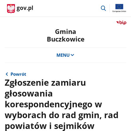
przejdź
gov.pl
do
wyszukiwar
Przejdź
do
Gmina
serwis
Buczkowice
Biulety
Informa
Publicz
MENU
Gmina
Buczko
Powrót
Zgłoszenie zamiaru
głosowania
korespondencyjnego w
wyborach do rad gmin, rad
powiatów i sejmików