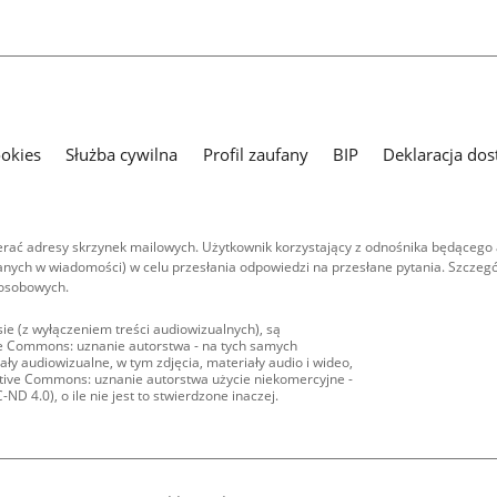
ookies
Służba cywilna
Profil zaufany
BIP
Deklaracja dos
ać adresy skrzynek mailowych. Użytkownik korzystający z odnośnika będącego 
nych w wiadomości) w celu przesłania odpowiedzi na przesłane pytania. Szczegó
 osobowych.
ie (z wyłączeniem treści audiowizualnych), są
ive Commons: uznanie autorstwa - na tych samych
ły audiowizualne, w tym zdjęcia, materiały audio i wideo,
eative Commons: uznanie autorstwa użycie niekomercyjne -
D 4.0), o ile nie jest to stwierdzone inaczej.