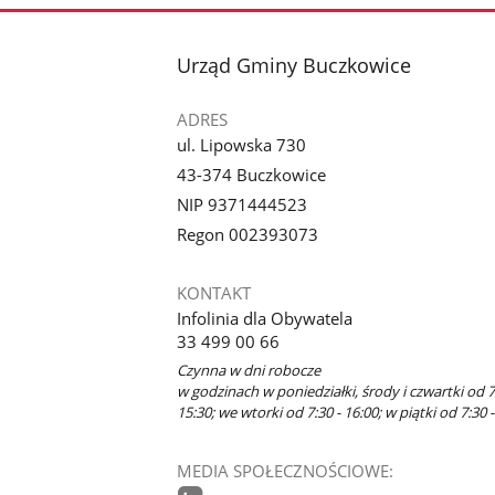
stopka
Urząd Gminy Buczkowice
ADRES
ul. Lipowska 730
43-374 Buczkowice
NIP 9371444523
Regon 002393073
KONTAKT
Infolinia dla Obywatela
33 499 00 66
Czynna w dni robocze
w godzinach w poniedziałki, środy i czwartki od 7
15:30; we wtorki od 7:30 - 16:00; w piątki od 7:30 -
MEDIA SPOŁECZNOŚCIOWE: