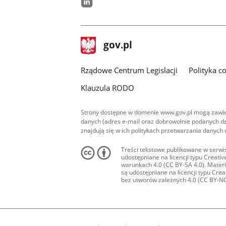
linkedin
stopka
Strona
gov.pl
gov.pl
główna
Rządowe Centrum Legislacji
Polityka c
Klauzula RODO
Strony dostępne w domenie www.gov.pl mogą zawier
danych (adres e-mail oraz dobrowolnie podanych da
znajdują się w ich politykach przetwarzania danych
Treści tekstowe publikowane w serwis
udostępniane na licencji typu Creat
warunkach 4.0 (CC BY-SA 4.0). Materia
są udostępniane na licencji typu Cr
bez utworów zależnych 4.0 (CC BY-NC-N