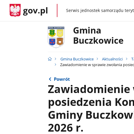
gov.pl
Serwis jednostek samorządu teryt
gov.pl
Gmina
Buczkowice
Gmina Buczkowice
Aktualności
T
Zawiadomienie w sprawie zwołania posiedz
Powrót
Zawiadomienie 
posiedzenia Kom
Gminy Buczkowi
2026 r.