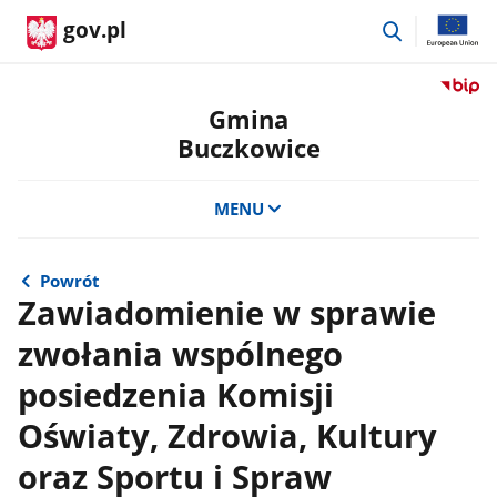
przejdź
gov.pl
do
wyszukiwar
Przejdź
do
Gmina
serwis
Buczkowice
Biulety
Informa
Publicz
MENU
Gmina
Buczko
Powrót
Zawiadomienie w sprawie
zwołania wspólnego
posiedzenia Komisji
Oświaty, Zdrowia, Kultury
oraz Sportu i Spraw