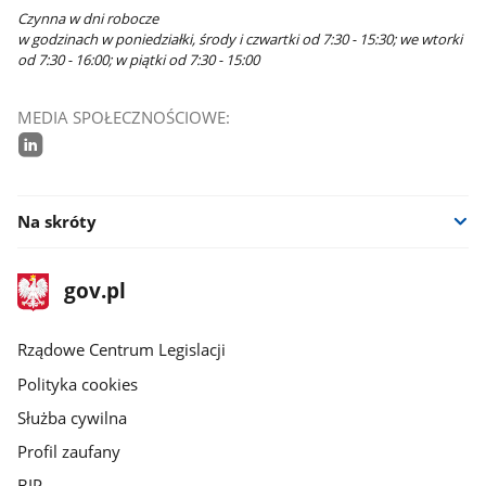
Czynna w dni robocze
w godzinach w poniedziałki, środy i czwartki od 7:30 - 15:30; we wtorki
od 7:30 - 16:00; w piątki od 7:30 - 15:00
MEDIA SPOŁECZNOŚCIOWE:
linkedin
Na skróty
stopka
Strona
gov.pl
gov.pl
główna
Rządowe Centrum Legislacji
Polityka cookies
Służba cywilna
Profil zaufany
BIP