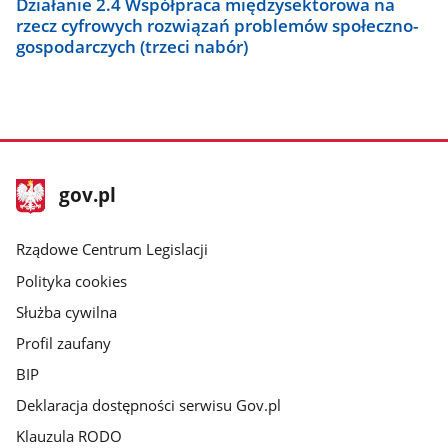
Działanie 2.4 Współpraca międzysektorowa na
rzecz cyfrowych rozwiązań problemów społeczno-
gospodarczych (trzeci nabór)
stopka
Strona
gov.pl
gov.pl
główna
Rządowe Centrum Legislacji
Polityka cookies
Służba cywilna
Profil zaufany
BIP
Deklaracja dostępności serwisu Gov.pl
Klauzula RODO