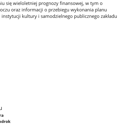
niu się wieloletniej prognozy finansowej, w tym o
łroczu oraz informacji o przebiegu wykonania planu
 instytucji kultury i samodzielnego publicznego zakładu
u
ra
ndrok