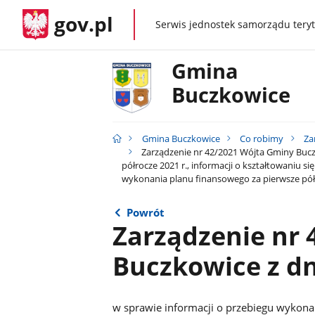
gov.pl
Serwis jednostek samorządu teryt
gov.pl
Gmina
Buczkowice
Gmina Buczkowice
Co robimy
Za
Zarządzenie nr 42/2021 Wójta Gminy Buczk
półrocze 2021 r., informacji o kształtowaniu si
wykonania planu finansowego za pierwsze półro
Powrót
Zarządzenie nr
Buczkowice z dni
w sprawie informacji o przebiegu wykon