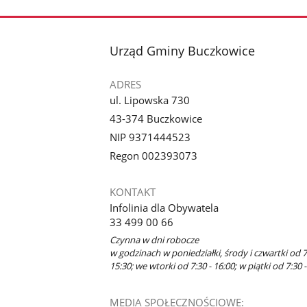
stopka
Urząd Gminy Buczkowice
ADRES
ul. Lipowska 730
43-374 Buczkowice
NIP 9371444523
Regon 002393073
KONTAKT
Infolinia dla Obywatela
33 499 00 66
Czynna w dni robocze
w godzinach w poniedziałki, środy i czwartki od 7
15:30; we wtorki od 7:30 - 16:00; w piątki od 7:30 -
MEDIA SPOŁECZNOŚCIOWE: