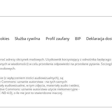
ookies
Służba cywilna
Profil zaufany
BIP
Deklaracja dos
ać adresy skrzynek mailowych. Użytkownik korzystający z odnośnika będącego 
nych w wiadomości) w celu przesłania odpowiedzi na przesłane pytania. Szczegó
 osobowych.
ie (z wyłączeniem treści audiowizualnych), są
ive Commons: uznanie autorstwa - na tych samych
ły audiowizualne, w tym zdjęcia, materiały audio i wideo,
eative Commons: uznanie autorstwa użycie niekomercyjne -
D 4.0), o ile nie jest to stwierdzone inaczej.