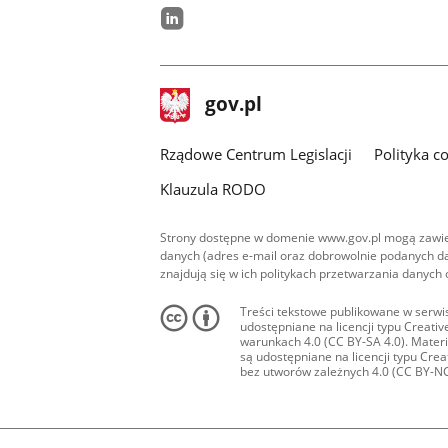
linkedin
stopka
Strona
gov.pl
gov.pl
główna
Rządowe Centrum Legislacji
Polityka c
Klauzula RODO
Strony dostępne w domenie www.gov.pl mogą zawier
danych (adres e-mail oraz dobrowolnie podanych da
znajdują się w ich politykach przetwarzania danych
Treści tekstowe publikowane w serwis
udostępniane na licencji typu Creat
warunkach 4.0 (CC BY-SA 4.0). Materia
są udostępniane na licencji typu Cr
bez utworów zależnych 4.0 (CC BY-NC-N