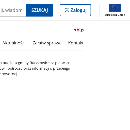
Logowanie
SZUKAJ
Zaloguj
do
panelu
Przejdź
do
serwisu
Aktualności
Załatw sprawę
Kontakt
Biuletyn
Informacji
Publicznej
nia budżetu gminy Buczkowice za pierwsze
Gmina
ć w I półroczu oraz informacji o przebiegu
Buczkowice
zdrowotnej