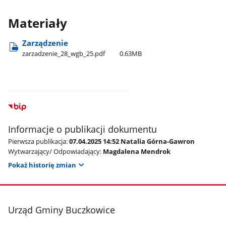
Materiały
Zarządzenie
zarzadzenie​_28​_wgb​_25.pdf
0.63MB
Informacje o publikacji dokumentu
Pierwsza publikacja:
07.04.2025 14:52 Natalia Górna-Gawron
Wytwarzający/ Odpowiadający:
Magdalena Mendrok
Pokaż historię zmian
stopka
Urząd Gminy Buczkowice