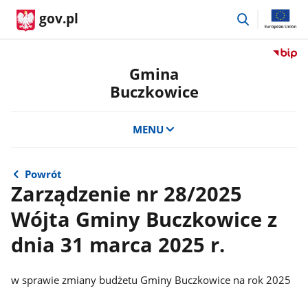
przejdź
gov.pl
do
wyszukiwar
Przejdź
do
Gmina
serwis
Buczkowice
Biulety
Informa
Publicz
MENU
Gmina
Buczko
Powrót
Zarządzenie nr 28/2025
Wójta Gminy Buczkowice z
dnia 31 marca 2025 r.
w sprawie zmiany budżetu Gminy Buczkowice na rok 2025