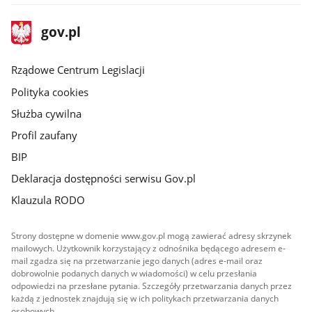
stopka
Strona
gov.pl
gov.pl
główna
Rządowe Centrum Legislacji
Polityka cookies
Służba cywilna
Profil zaufany
BIP
Deklaracja dostępności serwisu Gov.pl
Klauzula RODO
Strony dostępne w domenie www.gov.pl mogą zawierać adresy skrzynek
mailowych. Użytkownik korzystający z odnośnika będącego adresem e-
mail zgadza się na przetwarzanie jego danych (adres e-mail oraz
dobrowolnie podanych danych w wiadomości) w celu przesłania
odpowiedzi na przesłane pytania. Szczegóły przetwarzania danych przez
każdą z jednostek znajdują się w ich politykach przetwarzania danych
osobowych.