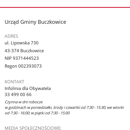
stopka
Urząd Gminy Buczkowice
ADRES
ul. Lipowska 730
43-374 Buczkowice
NIP 9371444523
Regon 002393073
KONTAKT
Infolinia dla Obywatela
33 499 00 66
Czynna w dni robocze
w godzinach w poniedziałki, środy i czwartki od 7:30 - 15:30; we wtorki
od 7:30 - 16:00; w piątki od 7:30 - 15:00
MEDIA SPOŁECZNOŚCIOWE: