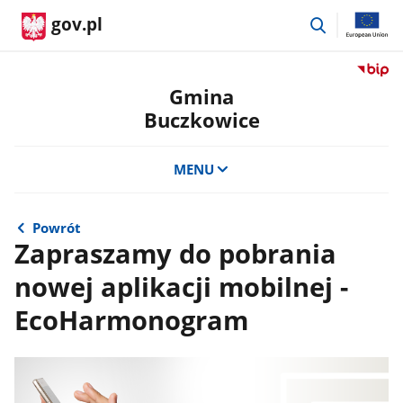
przejdź
gov.pl
do
wyszukiwar
Przejdź
do
Gmina
serwis
Buczkowice
Biulety
Informa
Publicz
MENU
Gmina
Buczko
Powrót
Zapraszamy do pobrania
nowej aplikacji mobilnej -
EcoHarmonogram