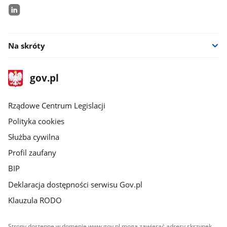
linkedin
Na skróty
stopka
Strona
gov.pl
gov.pl
główna
Rządowe Centrum Legislacji
Polityka cookies
Służba cywilna
Profil zaufany
BIP
Deklaracja dostępności serwisu Gov.pl
Klauzula RODO
Strony dostępne w domenie www.gov.pl mogą zawierać adresy skrzynek