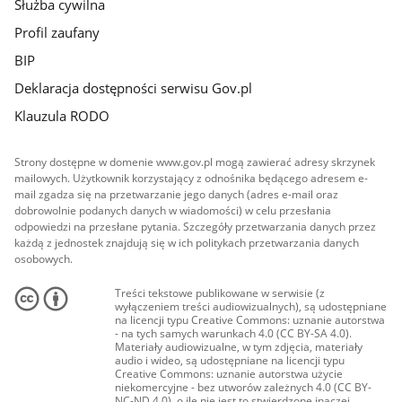
Służba cywilna
Profil zaufany
BIP
Deklaracja dostępności serwisu Gov.pl
Klauzula RODO
Strony dostępne w domenie www.gov.pl mogą zawierać adresy skrzynek
mailowych. Użytkownik korzystający z odnośnika będącego adresem e-
mail zgadza się na przetwarzanie jego danych (adres e-mail oraz
dobrowolnie podanych danych w wiadomości) w celu przesłania
odpowiedzi na przesłane pytania. Szczegóły przetwarzania danych przez
każdą z jednostek znajdują się w ich politykach przetwarzania danych
osobowych.
Treści tekstowe publikowane w serwisie (z
wyłączeniem treści audiowizualnych), są udostępniane
na licencji typu Creative Commons: uznanie autorstwa
- na tych samych warunkach 4.0 (CC BY-SA 4.0).
Materiały audiowizualne, w tym zdjęcia, materiały
audio i wideo, są udostępniane na licencji typu
Creative Commons: uznanie autorstwa użycie
niekomercyjne - bez utworów zależnych 4.0 (CC BY-
NC-ND 4.0), o ile nie jest to stwierdzone inaczej.