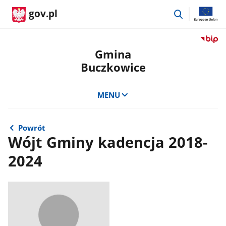
przejdź
gov.pl
do
wyszukiwar
Przejdź
do
Gmina
serwis
Buczkowice
Biulety
Informa
Publicz
MENU
Gmina
Buczko
Powrót
Wójt Gminy kadencja 2018-
2024