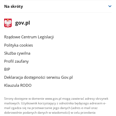
Na skróty
stopka
Strona
gov.pl
gov.pl
główna
Rządowe Centrum Legislacji
Polityka cookies
Służba cywilna
Profil zaufany
BIP
Deklaracja dostępności serwisu Gov.pl
Klauzula RODO
Strony dostępne w domenie www.gov.pl mogą zawierać adresy skrzynek
mailowych. Użytkownik korzystający z odnośnika będącego adresem e-
mail zgadza się na przetwarzanie jego danych (adres e-mail oraz
dobrowolnie podanych danych w wiadomości) w celu przesłania