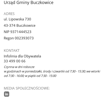
stopka
Urząd Gminy Buczkowice
ADRES
ul. Lipowska 730
43-374 Buczkowice
NIP 9371444523
Regon 002393073
KONTAKT
Infolinia dla Obywatela
33 499 00 66
Czynna w dni robocze
w godzinach w poniedziałki, środy i czwartki od 7:30 - 15:30; we wtorki
od 7:30 - 16:00; w piątki od 7:30 - 15:00
MEDIA SPOŁECZNOŚCIOWE:
linkedin