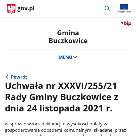
przejdź
gov.pl
do
wyszukiwar
Przejdź
do
Gmina
serwis
Buczkowice
Biulety
Informa
Publicz
MENU
Gmina
Buczko
Powrót
Uchwała nr XXXVI/255/21
Rady Gminy Buczkowice z
dnia 24 listopada 2021 r.
w sprawie wzoru deklaracji o wysokości opłaty za
gospodarowanie odpadami komunalnymi składanej przez