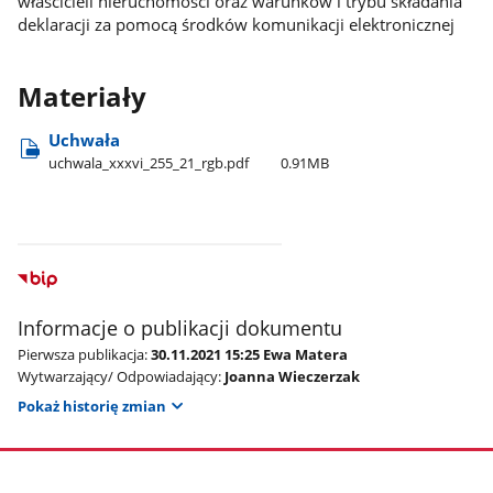
właścicieli nieruchomości oraz warunków i trybu składania
deklaracji za pomocą środków komunikacji elektronicznej
Materiały
Uchwała
uchwala​_xxxvi​_255​_21​_rgb.pdf
0.91MB
Informacje o publikacji dokumentu
Pierwsza publikacja:
30.11.2021 15:25 Ewa Matera
Wytwarzający/ Odpowiadający:
Joanna Wieczerzak
Pokaż historię zmian