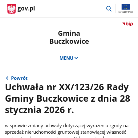
przejdź
gov.pl
do
wyszukiwar
Przejdź
do
Gmina
serwis
Buczkowice
Biulety
Informa
Publicz
MENU
Gmina
Buczko
Powrót
Uchwała nr XX/123/26 Rady
Gminy Buczkowice z dnia 28
stycznia 2026 r.
w sprawie zmiany uchwały dotyczącej wyrażenia zgody na
sprzedaż nieruchomości gruntowej stanowiącej własność