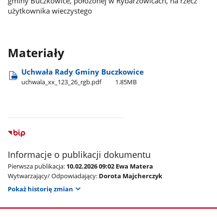
gminy Buczkowice, położonej w Rybarzowicach, na rzecz
użytkownika wieczystego
Materiały
Uchwała Rady Gminy Buczkowice
uchwala​_xx​_123​_26​_rgb.pdf
1.85MB
Informacje o publikacji dokumentu
Pierwsza publikacja:
10.02.2026 09:02 Ewa Matera
Wytwarzający/ Odpowiadający:
Dorota Majcherczyk
Pokaż historię zmian