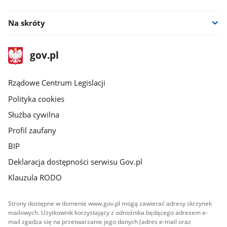
linkedin
Na skróty
stopka
Strona
gov.pl
gov.pl
główna
Rządowe Centrum Legislacji
Polityka cookies
Służba cywilna
Profil zaufany
BIP
Deklaracja dostępności serwisu Gov.pl
Klauzula RODO
Strony dostępne w domenie www.gov.pl mogą zawierać adresy skrzynek
mailowych. Użytkownik korzystający z odnośnika będącego adresem e-
mail zgadza się na przetwarzanie jego danych (adres e-mail oraz