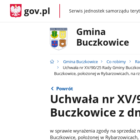
gov.pl
Serwis jednostek samorządu teryt
gov.pl
Gmina
Buczkowice
Gmina Buczkowice
Co robimy
Ra
Uchwała nr XV/90/25 Rady Gminy Buczkowi
Buczkowice, położonej w Rybarzowicach, na r
Powrót
Uchwała nr XV/
Buczkowice z dni
w sprawie wyrażenia zgody na sprzedaż 
Buczkowice, położonej w Rybarzowicach, 