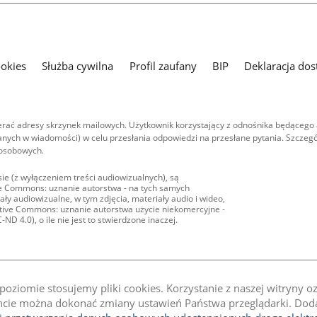
ookies
Służba cywilna
Profil zaufany
BIP
Deklaracja dos
ać adresy skrzynek mailowych. Użytkownik korzystający z odnośnika będącego 
nych w wiadomości) w celu przesłania odpowiedzi na przesłane pytania. Szczegó
 osobowych.
ie (z wyłączeniem treści audiowizualnych), są
ive Commons: uznanie autorstwa - na tych samych
ły audiowizualne, w tym zdjęcia, materiały audio i wideo,
eative Commons: uznanie autorstwa użycie niekomercyjne -
D 4.0), o ile nie jest to stwierdzone inaczej.
oziomie stosujemy pliki cookies. Korzystanie z naszej witryny 
e można dokonać zmiany ustawień Państwa przeglądarki. Dodat