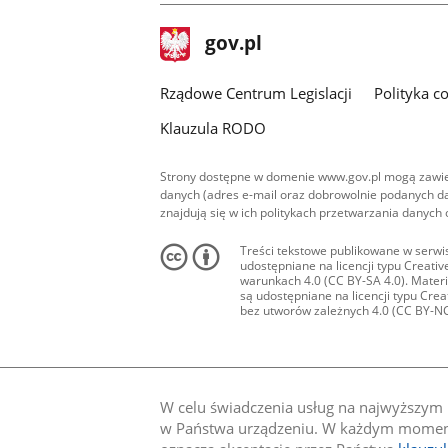
stopka
Strona
gov.pl
gov.pl
główna
Rządowe Centrum Legislacji
Polityka c
Klauzula RODO
Strony dostępne w domenie www.gov.pl mogą zawier
danych (adres e-mail oraz dobrowolnie podanych da
znajdują się w ich politykach przetwarzania danych
Treści tekstowe publikowane w serwis
udostępniane na licencji typu Creat
warunkach 4.0 (CC BY-SA 4.0). Materia
są udostępniane na licencji typu Cr
bez utworów zależnych 4.0 (CC BY-NC-N
W celu świadczenia usług na najwyższym p
w Państwa urządzeniu. W każdym momenci