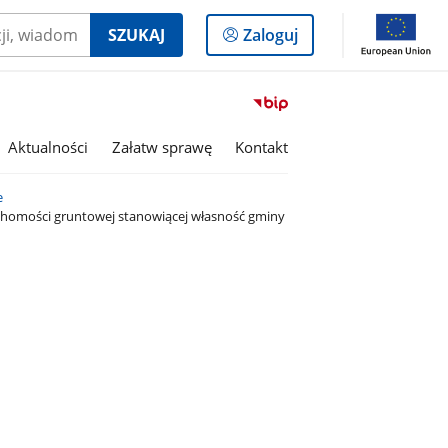
Logowanie
SZUKAJ
Zaloguj
do
panelu
Przejdź
do
serwisu
Aktualności
Załatw sprawę
Kontakt
Biuletyn
Informacji
e
Publicznej
uchomości gruntowej stanowiącej własność gminy
Gmina
Buczkowice