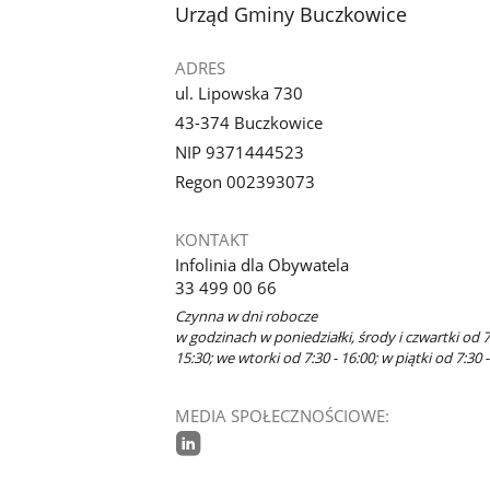
stopka
Urząd Gminy Buczkowice
ADRES
ul. Lipowska 730
43-374 Buczkowice
NIP 9371444523
Regon 002393073
KONTAKT
Infolinia dla Obywatela
33 499 00 66
Czynna w dni robocze
w godzinach w poniedziałki, środy i czwartki od 7
15:30; we wtorki od 7:30 - 16:00; w piątki od 7:30 -
MEDIA SPOŁECZNOŚCIOWE:
linkedin