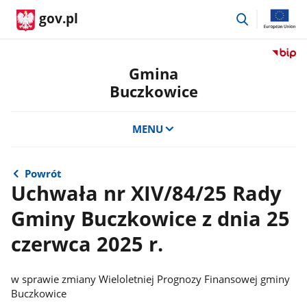
przejdź
gov.pl
do
wyszukiwar
Przejdź
do
Gmina
serwis
Buczkowice
Biulety
Informa
Publicz
MENU
Gmina
Buczko
Powrót
Uchwała nr XIV/84/25 Rady
Gminy Buczkowice z dnia 25
czerwca 2025 r.
w sprawie zmiany Wieloletniej Prognozy Finansowej gminy
Buczkowice