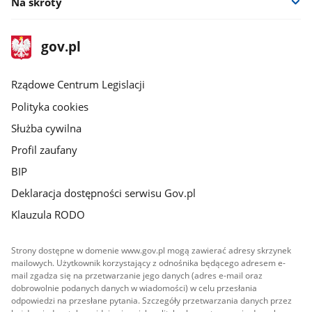
Na skróty
stopka
Strona
gov.pl
gov.pl
główna
Rządowe Centrum Legislacji
Polityka cookies
Służba cywilna
Profil zaufany
BIP
Deklaracja dostępności serwisu Gov.pl
Klauzula RODO
Strony dostępne w domenie www.gov.pl mogą zawierać adresy skrzynek
mailowych. Użytkownik korzystający z odnośnika będącego adresem e-
mail zgadza się na przetwarzanie jego danych (adres e-mail oraz
dobrowolnie podanych danych w wiadomości) w celu przesłania
odpowiedzi na przesłane pytania. Szczegóły przetwarzania danych przez