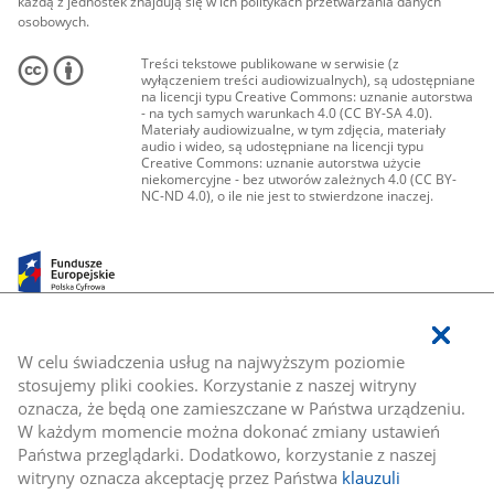
każdą z jednostek znajdują się w ich politykach przetwarzania danych
osobowych.
Treści tekstowe publikowane w serwisie (z
wyłączeniem treści audiowizualnych), są udostępniane
na licencji typu Creative Commons: uznanie autorstwa
- na tych samych warunkach 4.0 (CC BY-SA 4.0).
Materiały audiowizualne, w tym zdjęcia, materiały
audio i wideo, są udostępniane na licencji typu
Creative Commons: uznanie autorstwa użycie
niekomercyjne - bez utworów zależnych 4.0 (CC BY-
NC-ND 4.0), o ile nie jest to stwierdzone inaczej.
W celu świadczenia usług na najwyższym poziomie
stosujemy pliki cookies. Korzystanie z naszej witryny
oznacza, że będą one zamieszczane w Państwa urządzeniu.
W każdym momencie można dokonać zmiany ustawień
Państwa przeglądarki. Dodatkowo, korzystanie z naszej
witryny oznacza akceptację przez Państwa
klauzuli