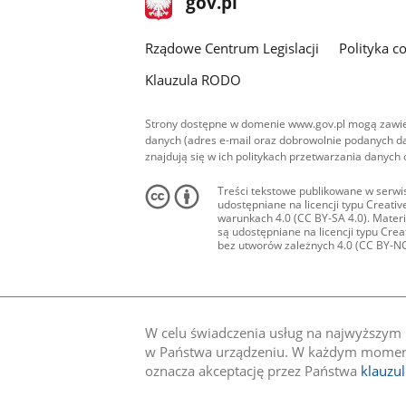
gov.pl
gov.pl
główna
Rządowe Centrum Legislacji
Polityka c
Klauzula RODO
Strony dostępne w domenie www.gov.pl mogą zawier
danych (adres e-mail oraz dobrowolnie podanych da
znajdują się w ich politykach przetwarzania danych
Treści tekstowe publikowane w serwis
udostępniane na licencji typu Creat
warunkach 4.0 (CC BY-SA 4.0). Materia
są udostępniane na licencji typu Cr
bez utworów zależnych 4.0 (CC BY-NC-N
W celu świadczenia usług na najwyższym p
w Państwa urządzeniu. W każdym momenci
oznacza akceptację przez Państwa
klauzu