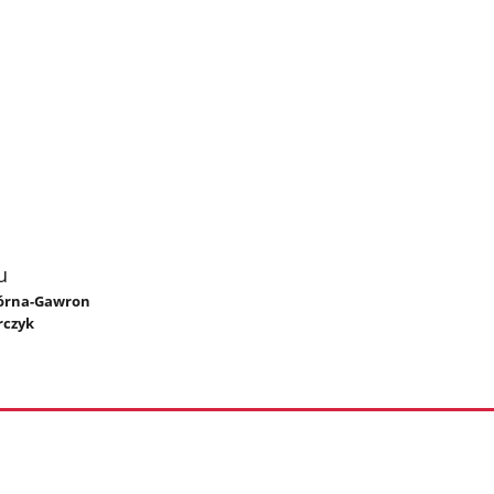
u
 Górna-Gawron
rczyk