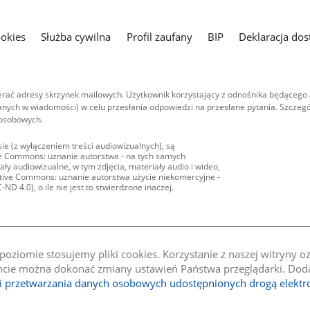
ookies
Służba cywilna
Profil zaufany
BIP
Deklaracja dos
ać adresy skrzynek mailowych. Użytkownik korzystający z odnośnika będącego 
nych w wiadomości) w celu przesłania odpowiedzi na przesłane pytania. Szczegó
 osobowych.
ie (z wyłączeniem treści audiowizualnych), są
ive Commons: uznanie autorstwa - na tych samych
ły audiowizualne, w tym zdjęcia, materiały audio i wideo,
eative Commons: uznanie autorstwa użycie niekomercyjne -
D 4.0), o ile nie jest to stwierdzone inaczej.
oziomie stosujemy pliki cookies. Korzystanie z naszej witryny 
e można dokonać zmiany ustawień Państwa przeglądarki. Dodat
li przetwarzania danych osobowych udostępnionych drogą elektr