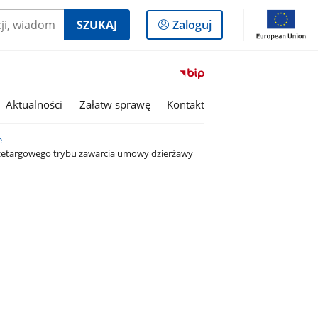
Logowanie
SZUKAJ
Zaloguj
do
panelu
Przejdź
do
serwisu
Aktualności
Załatw sprawę
Kontakt
Biuletyn
Informacji
e
Publicznej
przetargowego trybu zawarcia umowy dzierżawy
Gmina
Buczkowice