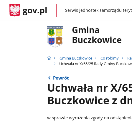
gov.pl
Serwis jednostek samorządu teryt
gov.pl
Gmina
Buczkowice
Gmina Buczkowice
Co robimy
Ra
Uchwała nr X/65/25 Rady Gminy Buczkowic
Powrót
Uchwała nr X/6
Buczkowice z dni
w sprawie wyrażenia zgody na odstąpien