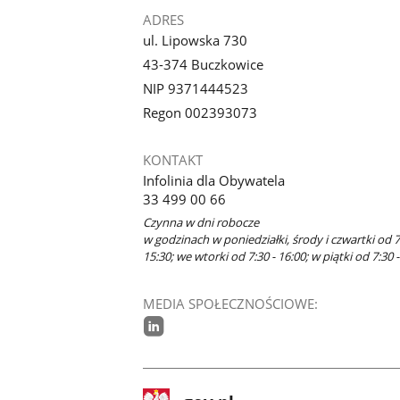
ADRES
ul. Lipowska 730
43-374 Buczkowice
NIP 9371444523
Regon 002393073
KONTAKT
Infolinia dla Obywatela
33 499 00 66
Czynna w dni robocze
w godzinach w poniedziałki, środy i czwartki od 7
15:30; we wtorki od 7:30 - 16:00; w piątki od 7:30 -
MEDIA SPOŁECZNOŚCIOWE:
linkedin
stopka
Strona