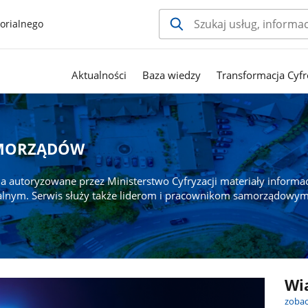
orialnego
Aktualności
Baza wiedzy
Transformacja Cyfr
AMORZĄDÓW
a autoryzowane przez Ministerstwo Cyfryzacji materiały informa
alnym. Serwis służy także liderom i pracownikom samorządowym
Wi
zobac