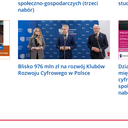
społeczno-gospodarczych (trzeci
stu
nabór)
Blisko 976 mln zł na rozwój Klubów
Dzi
Rozwoju Cyfrowego w Polsce
mię
cyf
spo
nab