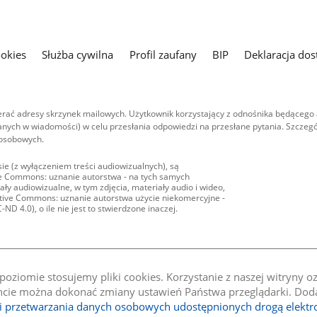
ookies
Służba cywilna
Profil zaufany
BIP
Deklaracja dos
ać adresy skrzynek mailowych. Użytkownik korzystający z odnośnika będącego 
nych w wiadomości) w celu przesłania odpowiedzi na przesłane pytania. Szczegó
 osobowych.
ie (z wyłączeniem treści audiowizualnych), są
ive Commons: uznanie autorstwa - na tych samych
ły audiowizualne, w tym zdjęcia, materiały audio i wideo,
eative Commons: uznanie autorstwa użycie niekomercyjne -
D 4.0), o ile nie jest to stwierdzone inaczej.
oziomie stosujemy pliki cookies. Korzystanie z naszej witryny 
e można dokonać zmiany ustawień Państwa przeglądarki. Dodat
li przetwarzania danych osobowych udostępnionych drogą elektr