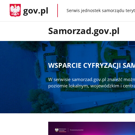
gov.pl
Serwis jednostek samorządu teryt
gov.pl
Samorzad.gov.pl
WSPARCIE CYFRYZACJI S
W serwisie samorzad.gov.pl znaleźć możn
poziomie lokalnym, wojewódzkim i centr