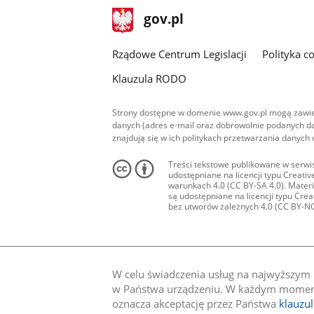
stopka
Strona
gov.pl
gov.pl
główna
Rządowe Centrum Legislacji
Polityka c
Klauzula RODO
Strony dostępne w domenie www.gov.pl mogą zawier
danych (adres e-mail oraz dobrowolnie podanych da
znajdują się w ich politykach przetwarzania danych
Treści tekstowe publikowane w serwis
udostępniane na licencji typu Creat
warunkach 4.0 (CC BY-SA 4.0). Materia
są udostępniane na licencji typu Cr
bez utworów zależnych 4.0 (CC BY-NC-N
W celu świadczenia usług na najwyższym p
w Państwa urządzeniu. W każdym momenci
oznacza akceptację przez Państwa
klauzu