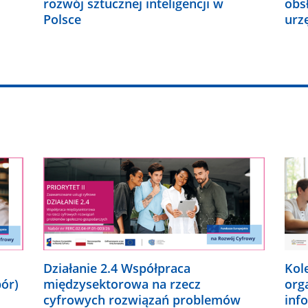
rozwój sztucznej inteligencji w
obs
Polsce
urz
Działanie 2.4 Współpraca
Kol
bór)
międzysektorowa na rzecz
org
cyfrowych rozwiązań problemów
inf