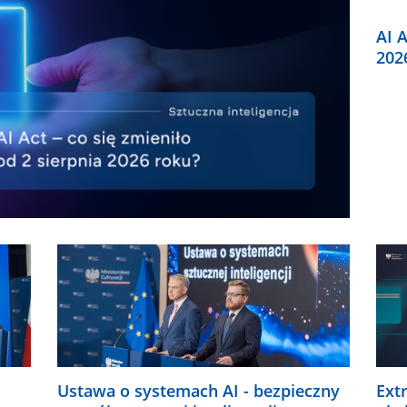
AI A
202
Ustawa o systemach AI - bezpieczny
Ext