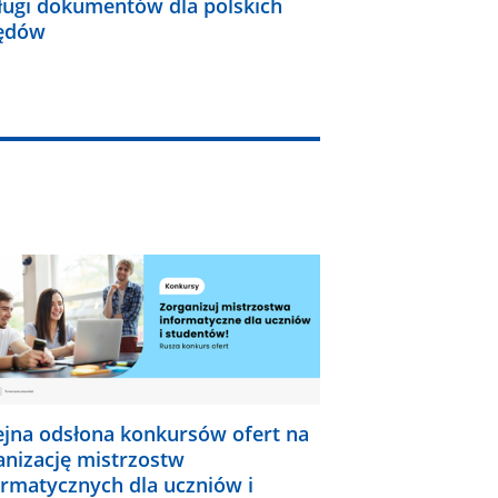
ługi dokumentów dla polskich
ędów
ejna odsłona konkursów ofert na
anizację mistrzostw
ormatycznych dla uczniów i