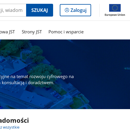
Logowanie
SZUKAJ
Zaloguj
do
panelu
owa JST
Strony JST
Pomoc i wsparcie
cyjne na temat rozwoju cyfrowego na
 konsultacją i doradztwem.
adomości
z wszystkie