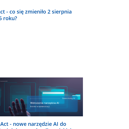
ct - co się zmieniło 2 sierpnia
6 roku?
rAct - nowe narzędzie AI do