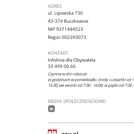
ADRES
ul. Lipowska 730
43-374 Buczkowice
NIP 9371444523
Regon 002393073
KONTAKT
Infolinia dla Obywatela
33 499 00 66
Czynna w dni robocze
w godzinach w poniedziałki, środy i czwartki od 7
15:30; we wtorki od 7:30 - 16:00; w piątki od 7:30 -
MEDIA SPOŁECZNOŚCIOWE:
linkedin
stopka
Strona