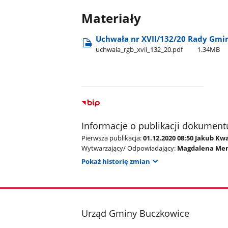
Materiały
Uchwała nr XVII/132/20 Rady Gmin
uchwala​_rgb​_xvii​_132​_20.pdf
1.34MB
Informacje o publikacji dokument
Pierwsza publikacja:
01.12.2020 08:50 Jakub Kw
Wytwarzający/ Odpowiadający:
Magdalena Me
Pokaż historię zmian
stopka
Urząd Gminy Buczkowice