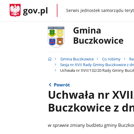
gov.pl
Serwis jednostek samorządu teryt
gov.pl
Gmina
Buczkowice
Gmina Buczkowice
Co robimy
Ra
Sesja nr XVII Rady Gminy Buczkowice z dn
Uchwała nr XVII/132/20 Rady Gminy Buczk
Powrót
Uchwała nr XVI
Buczkowice z dn
w sprawie zmiany budżetu gminy Buczko