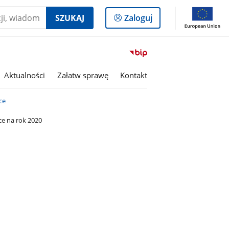
Logowanie
SZUKAJ
Zaloguj
do
panelu
Przejdź
do
serwisu
Aktualności
Załatw sprawę
Kontakt
Biuletyn
Informacji
ce
Publicznej
Gmina
ce na rok 2020
Buczkowice