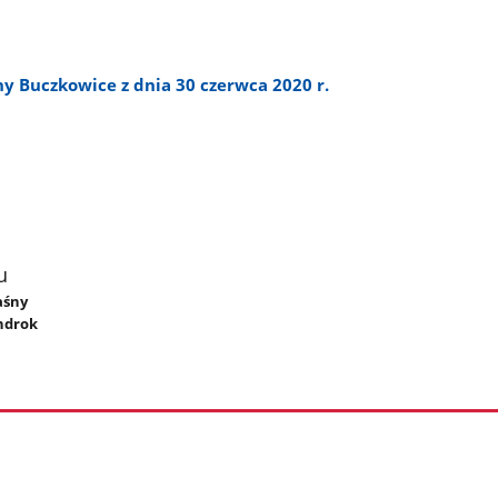
y Buczkowice z dnia 30 czerwca 2020 r.
u
aśny
ndrok