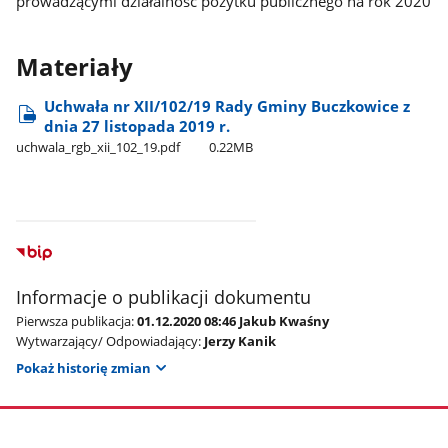
prowadzącymi działalność pożytku publicznego na rok 2020
Materiały
Uchwała nr XII/102/19 Rady Gminy Buczkowice z
dnia 27 listopada 2019 r.
uchwala​_rgb​_xii​_102​_19.pdf
0.22MB
Informacje o publikacji dokumentu
Pierwsza publikacja:
01.12.2020 08:46 Jakub Kwaśny
Wytwarzający/ Odpowiadający:
Jerzy Kanik
Pokaż historię zmian