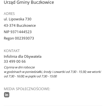
stopka
Urząd Gminy Buczkowice
ADRES
ul. Lipowska 730
43-374 Buczkowice
NIP 9371444523
Regon 002393073
KONTAKT
Infolinia dla Obywatela
33 499 00 66
Czynna w dni robocze
w godzinach w poniedziałki, środy i czwartki od 7:30 - 15:30; we wtorki
od 7:30 - 16:00; w piątki od 7:30 - 15:00
MEDIA SPOŁECZNOŚCIOWE:
linkedin