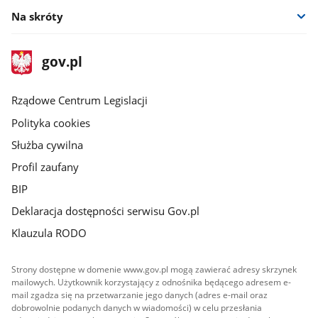
Na skróty
stopka
Strona
gov.pl
gov.pl
główna
Rządowe Centrum Legislacji
Polityka cookies
Służba cywilna
Profil zaufany
BIP
Deklaracja dostępności serwisu Gov.pl
Klauzula RODO
Strony dostępne w domenie www.gov.pl mogą zawierać adresy skrzynek
mailowych. Użytkownik korzystający z odnośnika będącego adresem e-
mail zgadza się na przetwarzanie jego danych (adres e-mail oraz
dobrowolnie podanych danych w wiadomości) w celu przesłania