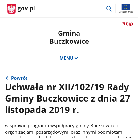
przejdź
gov.pl
do
wyszukiwar
Przejdź
do
Gmina
serwis
Buczkowice
Biulety
Informa
Publicz
MENU
Gmina
Buczko
Powrót
Uchwała nr XII/102/19 Rady
Gminy Buczkowice z dnia 27
listopada 2019 r.
w sprawie programu współpracy gminy Buczkowice z
organizacjami pozarządowymi oraz innymi podmiotami