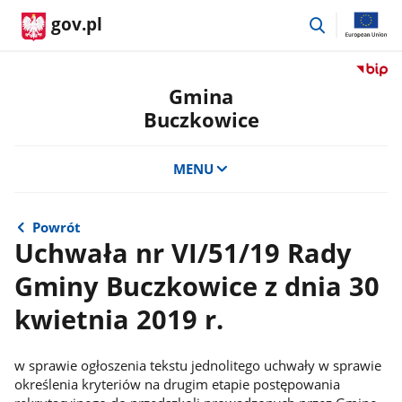
przejdź
gov.pl
do
wyszukiwar
Przejdź
do
Gmina
serwis
Buczkowice
Biulety
Informa
Publicz
MENU
Gmina
Buczko
Powrót
Uchwała nr VI/51/19 Rady
Gminy Buczkowice z dnia 30
kwietnia 2019 r.
w sprawie ogłoszenia tekstu jednolitego uchwały w sprawie
określenia kryteriów na drugim etapie postępowania