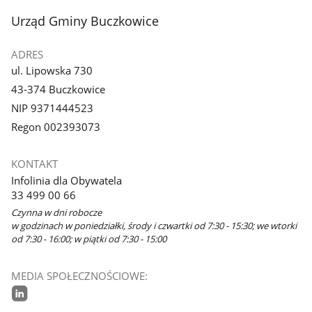
stopka
Urząd Gminy Buczkowice
ADRES
ul. Lipowska 730
43-374 Buczkowice
NIP 9371444523
Regon 002393073
KONTAKT
Infolinia dla Obywatela
33 499 00 66
Czynna w dni robocze
w godzinach w poniedziałki, środy i czwartki od 7:30 - 15:30; we wtorki
od 7:30 - 16:00; w piątki od 7:30 - 15:00
MEDIA SPOŁECZNOŚCIOWE:
linkedin