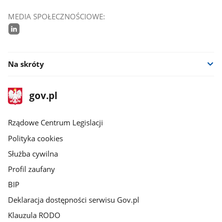
MEDIA SPOŁECZNOŚCIOWE:
linkedin
Na skróty
stopka
Strona
gov.pl
gov.pl
główna
Rządowe Centrum Legislacji
Polityka cookies
Służba cywilna
Profil zaufany
BIP
Deklaracja dostępności serwisu Gov.pl
Klauzula RODO