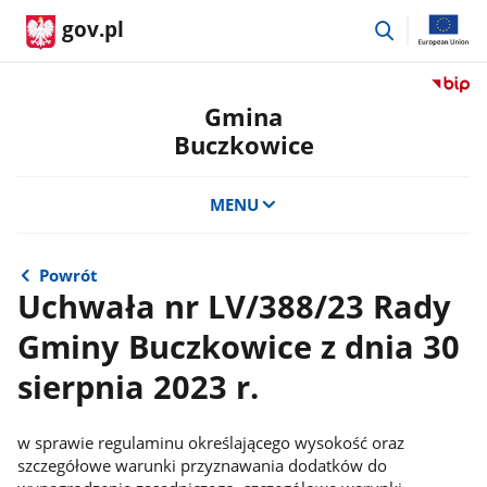
przejdź
gov.pl
do
wyszukiwar
Przejdź
do
Gmina
serwis
Buczkowice
Biulety
Informa
Publicz
MENU
Gmina
Buczko
Powrót
Uchwała nr LV/388/23 Rady
Gminy Buczkowice z dnia 30
sierpnia 2023 r.
w sprawie regulaminu określającego wysokość oraz
szczegółowe warunki przyznawania dodatków do