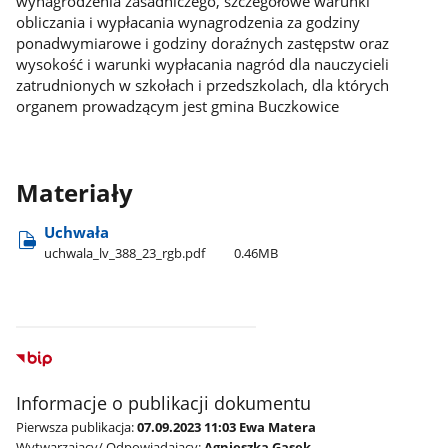
wynagrodzenia zasadniczego, szczegółowe warunki
obliczania i wypłacania wynagrodzenia za godziny
ponadwymiarowe i godziny doraźnych zastępstw oraz
wysokość i warunki wypłacania nagród dla nauczycieli
zatrudnionych w szkołach i przedszkolach, dla których
organem prowadzącym jest gmina Buczkowice
Materiały
Uchwała
uchwala​_lv​_388​_23​_rgb.pdf
0.46MB
Informacje o publikacji dokumentu
Pierwsza publikacja:
07.09.2023 11:03 Ewa Matera
Wytwarzający/ Odpowiadający:
Agnieszka Gasek