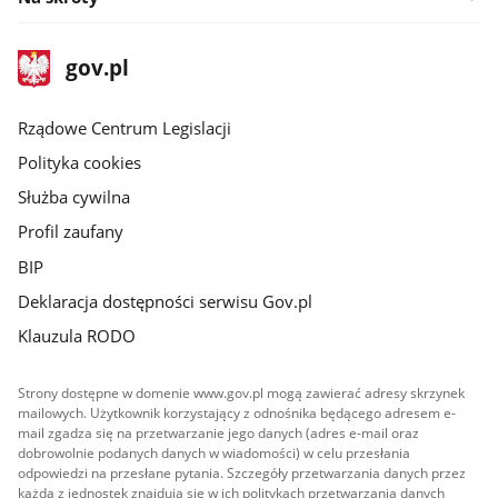
stopka
Strona
gov.pl
gov.pl
główna
Rządowe Centrum Legislacji
Polityka cookies
Służba cywilna
Profil zaufany
BIP
Deklaracja dostępności serwisu Gov.pl
Klauzula RODO
Strony dostępne w domenie www.gov.pl mogą zawierać adresy skrzynek
mailowych. Użytkownik korzystający z odnośnika będącego adresem e-
mail zgadza się na przetwarzanie jego danych (adres e-mail oraz
dobrowolnie podanych danych w wiadomości) w celu przesłania
odpowiedzi na przesłane pytania. Szczegóły przetwarzania danych przez
każdą z jednostek znajdują się w ich politykach przetwarzania danych