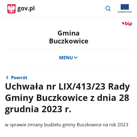
przejdź
gov.pl
do
wyszukiwar
Przejdź
do
Gmina
serwis
Buczkowice
Biulety
Informa
Publicz
MENU
Gmina
Buczko
Powrót
Uchwała nr LIX/413/23 Rady
Gminy Buczkowice z dnia 28
grudnia 2023 r.
w sprawie zmiany budżetu gminy Buczkowice na rok 2023