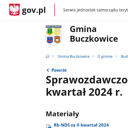
gov.pl
Serwis jednostek samorządu teryt
gov.pl
Gmina
Buczkowice
Gmina Buczkowice
O gminie
Bud
Powrót
Sprawozdawczoś
kwartał 2024 r.
Materiały
Rb-NDS za II kwartał 2024