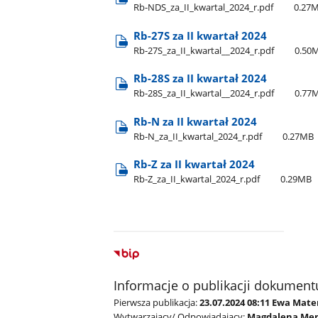
Rb-NDS​_za​_II​_kwartal​_2024​_r.pdf
0.27
Rb-27S za II kwartał 2024
Rb-27S​_za​_II​_kwartal​_​_2024​_r.pdf
0.50
Rb-28S za II kwartał 2024
Rb-28S​_za​_II​_kwartal​_​_2024​_r.pdf
0.77
Rb-N za II kwartał 2024
Rb-N​_za​_II​_kwartal​_2024​_r.pdf
0.27MB
Rb-Z za II kwartał 2024
Rb-Z​_za​_II​_kwartal​_2024​_r.pdf
0.29MB
Informacje o publikacji dokument
Pierwsza publikacja:
23.07.2024 08:11 Ewa Mate
Wytwarzający/ Odpowiadający:
Magdalena Me