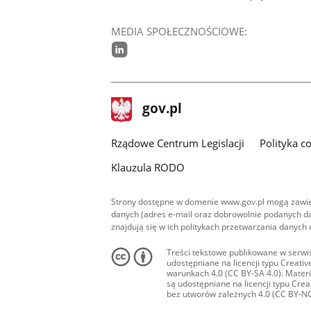
MEDIA SPOŁECZNOŚCIOWE:
linkedin
stopka
Strona
gov.pl
gov.pl
główna
Rządowe Centrum Legislacji
Polityka c
Klauzula RODO
Strony dostępne w domenie www.gov.pl mogą zawier
danych (adres e-mail oraz dobrowolnie podanych da
znajdują się w ich politykach przetwarzania danych
Treści tekstowe publikowane w serwis
udostępniane na licencji typu Creat
warunkach 4.0 (CC BY-SA 4.0). Materia
są udostępniane na licencji typu Cr
bez utworów zależnych 4.0 (CC BY-NC-N