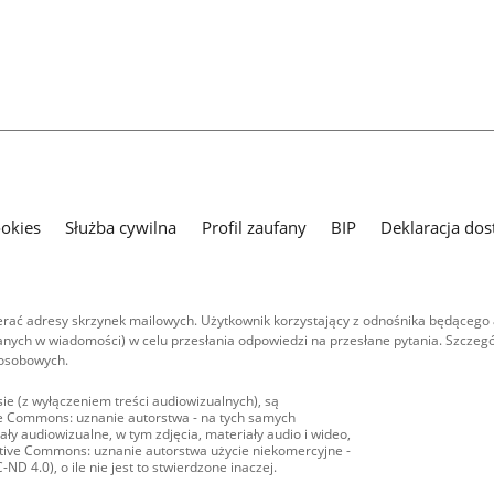
ookies
Służba cywilna
Profil zaufany
BIP
Deklaracja dos
ać adresy skrzynek mailowych. Użytkownik korzystający z odnośnika będącego 
nych w wiadomości) w celu przesłania odpowiedzi na przesłane pytania. Szczegó
 osobowych.
ie (z wyłączeniem treści audiowizualnych), są
ive Commons: uznanie autorstwa - na tych samych
ły audiowizualne, w tym zdjęcia, materiały audio i wideo,
eative Commons: uznanie autorstwa użycie niekomercyjne -
D 4.0), o ile nie jest to stwierdzone inaczej.