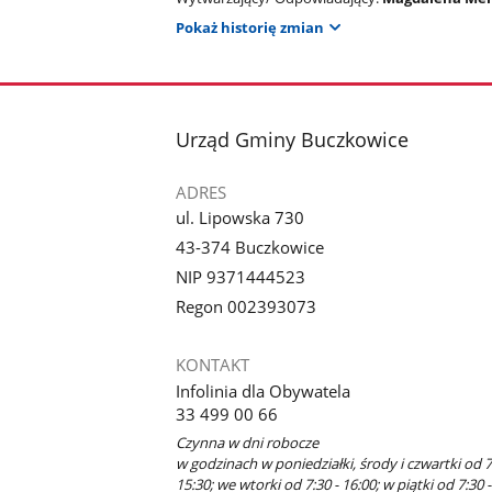
Pokaż historię zmian
stopka
Urząd Gminy Buczkowice
ADRES
ul. Lipowska 730
43-374 Buczkowice
NIP 9371444523
Regon 002393073
KONTAKT
Infolinia dla Obywatela
33 499 00 66
Czynna w dni robocze
w godzinach w poniedziałki, środy i czwartki od 7
15:30; we wtorki od 7:30 - 16:00; w piątki od 7:30 -