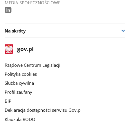
MEDIA SPOŁECZNOŚCIOWE:
linkedin
Na skróty
stopka
Strona
gov.pl
gov.pl
główna
Rządowe Centrum Legislacji
Polityka cookies
Służba cywilna
Profil zaufany
BIP
Deklaracja dostępności serwisu Gov.pl
Klauzula RODO