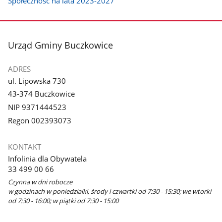
Społeczność na lata 2023-2027
stopka
Urząd Gminy Buczkowice
ADRES
ul. Lipowska 730
43-374 Buczkowice
NIP 9371444523
Regon 002393073
KONTAKT
Infolinia dla Obywatela
33 499 00 66
Czynna w dni robocze
w godzinach w poniedziałki, środy i czwartki od 7:30 - 15:30; we wtorki
od 7:30 - 16:00; w piątki od 7:30 - 15:00