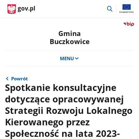
przejdź
gov.pl
do
wyszukiwar
Przejdź
do
Gmina
serwis
Buczkowice
Biulety
Informa
Publicz
MENU
Gmina
Buczko
Powrót
Spotkanie konsultacyjne
dotyczące opracowywanej
Strategii Rozwoju Lokalnego
Kierowanego przez
Społeczność na lata 2023-