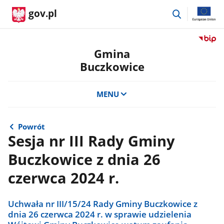
przejdź
gov.pl
do
wyszukiwar
Przejdź
do
Gmina
serwis
Buczkowice
Biulety
Informa
Publicz
MENU
Gmina
Buczko
Powrót
Sesja nr III Rady Gminy
Buczkowice z dnia 26
czerwca 2024 r.
Uchwała nr III/15/24 Rady Gminy Buczkowice z
dnia 26 czerwca 2024 r. w sprawie udzielenia