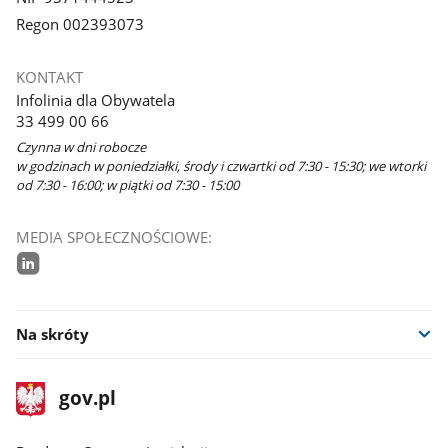
Regon 002393073
KONTAKT
Infolinia dla Obywatela
33 499 00 66
Czynna w dni robocze
w godzinach w poniedziałki, środy i czwartki od 7:30 - 15:30; we wtorki
od 7:30 - 16:00; w piątki od 7:30 - 15:00
MEDIA SPOŁECZNOŚCIOWE:
linkedin
Na skróty
stopka
Strona
gov.pl
gov.pl
główna